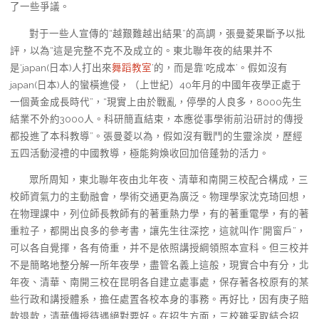
了一些爭議。
對于一些人宣傳的“越艱難越出結果”的高調，張曼菱果斷予以批
評，以為“這是完整不克不及成立的。東北聯年夜的結果并不
是‘japan(日本)人打出來
舞蹈教室
’的，而是靠‘吃成本’。假如沒有
japan(日本)人的蠻橫進侵，（上世紀）40年月的中國年夜學正處于
一個黃金成長時代”，“現實上由於戰亂，停學的人良多，8000先生
結業不外約3000人。科研簡直結束，本應從事學術前沿研討的傳授
都投進了本科教導”。張曼菱以為，假如沒有戰鬥的生靈涂炭，歷經
五四活動浸禮的中國教導，極能夠煥收回加倍蓬勃的活力。
眾所周知，東北聯年夜由北年夜、清華和南開三校配合構成，三
校師資氣力的主動融會，學術交通更為廣泛。物理學家沈克琦回想，
在物理課中，列位師長教師有的著重熱力學，有的著重電學，有的著
重粒子，都開出良多的參考書，讓先生往深挖，這就叫作“開窗戶”，
可以各自覺揮，各有倚重，并不是依照講授綱領照本宣科。但三校并
不是簡略地整分解一所年夜學，盡管名義上這般，現實合中有分，北
年夜、清華、南開三校在昆明各自建立處事處，保存著各校原有的某
些行政和講授體系，擔任處置各校本身的事務。再好比，因有庚子賠
款退款，清華傳授待遇絕對要好。在招生方面，三校雖采取結合招