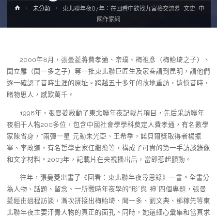
Home
未分類
東北聯年夜87年：在回看中欽找九宮格交流慕–文史–中
國作家網
2000年8月，張曼菱將費孝通、宗璞、梅祖彥（梅貽琦之子）、
聞立雕（聞一多之子）等一批東北聯巨匠生及家眷請到昆明，請他們
逐一確認了昔時生涯的原址。跨越五十多年的故地重訪，遠憶昔時，
睹物思人，感歎萬千。
1998年，張曼菱啟動了東北聯年夜記載片項目，先后采訪聯年
夜相干人物200多位，包含中國社會學學科奠定人費孝通，有名數學
家陳省身，“兩彈一星”元勳朱光亞、王希季，諾貝爾獎取得者楊振
寧、李政道，有名哲學史家任繼愈等，構成了可貴的第一手訪談錄像
和文字材料。2003年，記載片在央視播出后，當即惹起顫動。
往年，張曼菱出書了《回看：東北聯年夜尋思錄》一書。全書分
為人物、話題、留念、一所戰時年夜學的“形”與“神”四個專題，張曼
菱經由過程訪談，漸次拼接出梅貽琦、聞一多、劉文典、鄧稼先等東
北聯年夜主要汗青人物的真正的面孔。同時，她還細心彙集和當真求