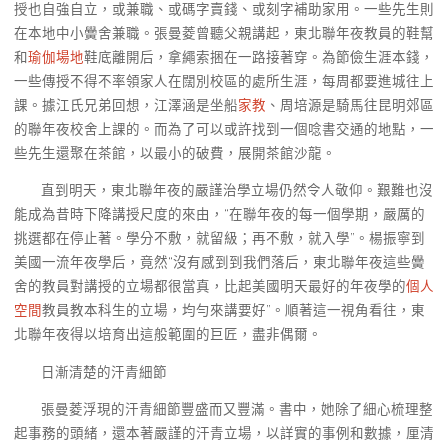
授也自強自立，或兼職、或碼字賣錢、或刻字補助家用。一些先生則
在本地中小黌舍兼職。張曼菱曾聽父親講起，東北聯年夜教員的鞋幫
和
瑜伽場地
鞋底離開后，拿繩索捆在一路接著穿。為節儉生涯本錢，
一些傳授不得不率領家人在闊別校區的處所生涯，每周都要進城往上
課。據江氏兄弟回想，江澤涵是坐船
家教
、周培源是騎馬往昆明郊區
的聯年夜校舍上課的。而為了可以或許找到一個唸書交通的地點，一
些先生還聚在茶館，以最小的破費，展開茶館沙龍。
直到明天，東北聯年夜的嚴謹治學立場仍然令人敬仰。艱難也沒
能成為昔時下降講授尺度的來由，“在聯年夜的每一個學期，嚴厲的
挑選都在停止著。學分不敷，就留級；再不敷，就入學”。楊振寧到
美國一流年夜學后，竟然“沒有感到到我們落后，東北聯年夜這些黌
舍的教員對講授的立場都很當真，比起美國明天最好的年夜學的
個人
空間
教員教本科生的立場，均勻來講要好”。順著這一視角看往，東
北聯年夜得以培育出這般範圍的巨匠，盡非偶爾。
日漸清楚的汗青細節
張曼菱浮現的汗青細節豐盛而又豐滿。書中，她除了細心梳理整
起事務的頭緒，還本著嚴謹的汗青立場，以詳實的事例和數據，厘清