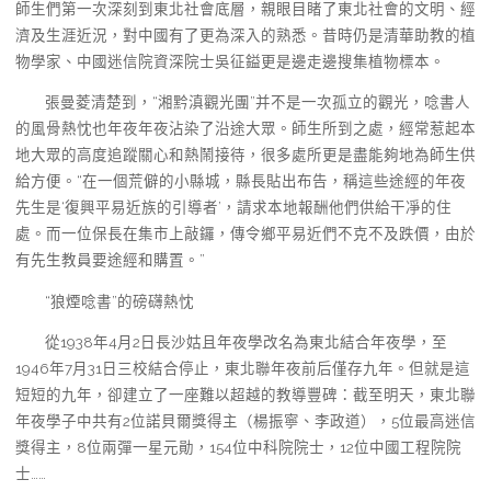
師生們第一次深刻到東北社會底層，親眼目睹了東北社會的文明、經
濟及生涯近況，對中國有了更為深入的熟悉。昔時仍是清華助教的植
物學家、中國迷信院資深院士吳征鎰更是邊走邊搜集植物標本。
張曼菱清楚到，“湘黔滇觀光團”并不是一次孤立的觀光，唸書人
的風骨熱忱也年夜年夜沾染了沿途大眾。師生所到之處，經常惹起本
地大眾的高度追蹤關心和熱鬧接待，很多處所更是盡能夠地為師生供
給方便。“在一個荒僻的小縣城，縣長貼出布告，稱這些途經的年夜
先生是‘復興平易近族的引導者’，請求本地報酬他們供給干凈的住
處。而一位保長在集市上敲鑼，傳令鄉平易近們不克不及跌價，由於
有先生教員要途經和購置。”
“狼煙唸書”的磅礴熱忱
從1938年4月2日長沙姑且年夜學改名為東北結合年夜學，至
1946年7月31日三校結合停止，東北聯年夜前后僅存九年。但就是這
短短的九年，卻建立了一座難以超越的教導豐碑：截至明天，東北聯
年夜學子中共有2位諾貝爾獎得主（楊振寧、李政道），5位最高迷信
獎得主，8位兩彈一星元勛，154位中科院院士，12位中國工程院院
士……