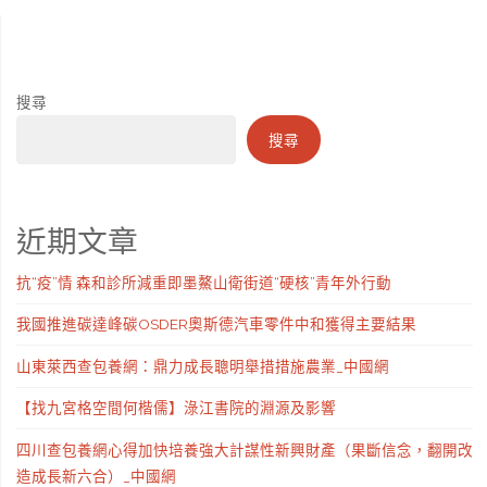
搜尋
搜尋
近期文章
抗“疫”情 森和診所減重即墨鰲山衛街道“硬核”青年外行動
我國推進碳達峰碳OSDER奧斯德汽車零件中和獲得主要結果
山東萊西查包養網：鼎力成長聰明舉措措施農業_中國網
【找九宮格空間何楷儒】淥江書院的淵源及影響
四川查包養網心得加快培養強大計謀性新興財產（果斷信念，翻開改
造成長新六合）_中國網