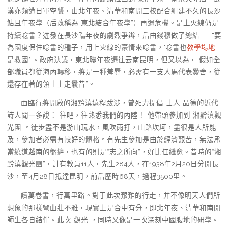
漢亦頻遭日軍空襲，由北年夜、清華和南開三校配合組建不久的長沙
姑且年夜學（后改稱為“東北結合年夜學”）再遇危機。是上火線仍是
持續唸書？迸發在長沙臨年夜的劇烈爭辯，后由錢穆做了總結——“要
為國度保住唸書的種子，用上火線的豪情來唸書，‘唸書也
教學場地
是救國’”。政府決議，東北聯年夜遷往云南昆明，但又以為，“假如全
部職員都從海內轉移，將是一種羞辱，必需有一支人馬代表黌舍，從
還存在著的領土上走曩昔”。
面臨行將開啟的湘黔滇遠程跋涉，曾死力提倡“士人”品德的近代
詩人聞一多說：“往吧，往熟悉我們的內陸！”他帶頭參加到“湘黔滇觀
光團”。徒步盡不是游山玩水，風吹雨打，山路坎坷，盡很是人所能
及，參加者必需有較好的體格。有先生參加是由於經濟艱苦，無法承
當繞道越南的盤纏，也有的則是“志之所向”，好比任繼愈。昔時的“湘
黔滇觀光團”，計有教員11人，先生284人，在1938年2月20日分開長
沙，至4月28日抵達昆明，前后歷時68天，過程3500里。
讀萬卷書，行萬里路。對于此次艱難的行走，并不像明天人們所
想象的那樣彎曲壯不雅，現實上是合中有分，即北年夜、清華和南開
師生各自結伴。此次“觀光”，同時又像是一次深刻中國腹地的研學。