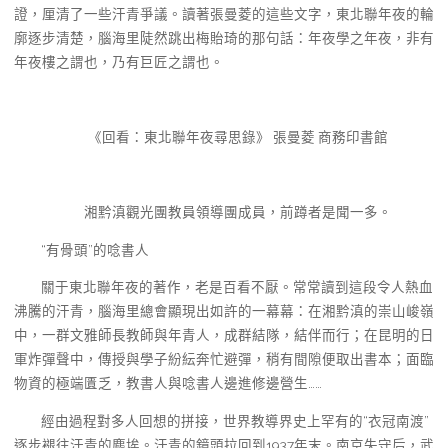
證，厘清了一些汗青爭議。讀著張曼菱的這些文字，東北聯年夜的輪
廓逐步清楚，腦海里陡然跳出梅貽琦的那句話：年夜學之年夜，非有
年夜樓之謂也，乃有巨匠之謂也。
《回看：東北聯年夜尋思錄》 張曼菱 商務印書館
湘黔滇觀光團教員領導團成員，前蹲者是聞一多。
“有骨頭”的唸書人
關于東北聯年夜的著作，老是百看不厭。常常讀到這段令人熱血
沸騰的汗青，腦海里總會顯現出如許的一幕幕：在湘黔滇的崇山峻嶺
中，一群文雅師長教師與年青人，成群結隊，結伴而行；在昆明的日
軍炸彈聲中，傳授與學子紛紜奔忙避彈，稍有間隙便取出書本；面臨
物資的極端匱乏，教書人與唸書人邊進修邊營生……
經由過程對多人回想的拼接，世界教導界史上罕有的“衣冠南渡”
逐步褪往汗青的塵埃。汗青的鏡頭拉回到1937年末。南京失守后，武