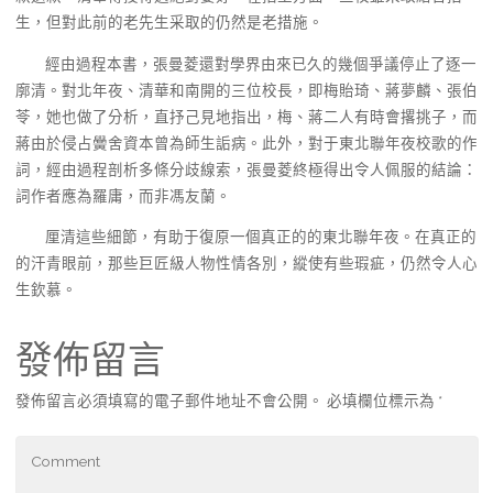
生，但對此前的老先生采取的仍然是老措施。
經由過程本書，張曼菱還對學界由來已久的幾個爭議停止了逐一
廓清。對北年夜、清華和南開的三位校長，即梅貽琦、蔣夢麟、張伯
苓，她也做了分析，直抒己見地指出，梅、蔣二人有時會撂挑子，而
蔣由於侵占黌舍資本曾為師生詬病。此外，對于東北聯年夜校歌的作
詞，經由過程剖析多條分歧線索，張曼菱終極得出令人佩服的結論：
詞作者應為羅庸，而非馮友蘭。
厘清這些細節，有助于復原一個真正的的東北聯年夜。在真正的
的汗青眼前，那些巨匠級人物性情各別，縱使有些瑕疵，仍然令人心
生欽慕。
發佈留言
發佈留言必須填寫的電子郵件地址不會公開。
必填欄位標示為
*