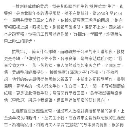
一堆刺眼成績的背后，倒是昔時聯巨匠生的“狼煙唸書”生涯。跑
警報，是東北聯年夜的講授常態。據不完整統計，從1938年至1944
年，昆明共遭受日軍29次轟炸。依據火箭專家王希季的回想：“跑完
警報照樣上課，照樣任務。跑警報阿誰處所，課是不上的，回來補。
本身跑警報，你帶的工具可以造作業。”炸回炸，學回學，炸彈無法
禁止師生的腳步。
抗戰年月，簡直什么都缺，而輾轉數千公里的東北聯年夜，教材
更是奇缺，但傳授們不等不靠，各思良策。翻譯家趙瑞蕻回想：“戰
事倥傯之中，上燕卜蓀的課，讓人恍然感到如秦火之后，全國無書，
儒士背誦整部經籍授徒。”據數學家江澤涵之子江丕權、江丕棟回
想，他們的姑夫胡適從美國給父親寄了一本新出的拓撲學著作，書到
昆明，算學系的一切人都來手抄。朱自清、王力、聞一多等報酬節儉
紙張，更是彼此傳看手稿；當傳聞有學者回國，“吳年夜猷頓時設定
他（李政道）與這小我說話，講國際迷信前沿的研討意向”。
生涯前提更是艱難異常，但沒有人放松對講授和學業的請求。上
至清華校長梅貽琦，下至先生小我，簡直城市面對難以想象的生涯艱
苦。為補助家用，梅貽琦夫人學賣“定勝糕”的故事廣為傳播。很多傳