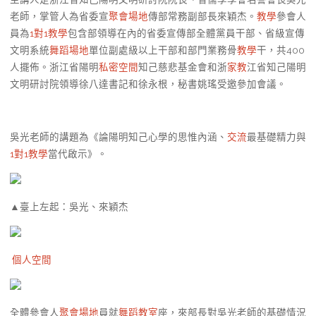
老師，掌管人為省委宣
聚會場地
傳部常務副部長來穎杰。
教學
參會人
員為
1對1教學
包含部領導在內的省委宣傳部全體黨員干部、省級宣傳
文明系統
舞蹈場地
單位副處級以上干部和部門業務骨
教學
干，共400
人擺佈。浙江省陽明
私密空間
知己慈悲基金會和浙
家教
江省知己陽明
文明研討院領導徐八達書記和徐永根，秘書姚瑤受邀參加會議。
吳光老師的講題為《論陽明知己心學的思惟內涵、
交流
最基礎精力與
1對1教學
當代啟示》。
▲臺上左起：吳光、來穎杰
個人空間
全體參會人
聚會場地
員就
舞蹈教室
座，來部長對吳光老師的基礎情況