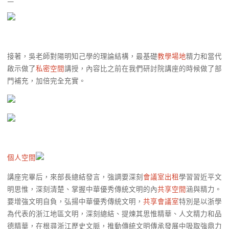
接著，吳老師對陽明知己學的理論結構，最基礎
教學場地
精力和當代
啟示做了
私密空間
講授，內容比之前在我們研討院講座的時候做了部
門補充，加倍完全充實。
個人空間
講座完畢后，來部長總結發言，強調要深刻
會議室出租
學習習近平文
明思惟，深刻清楚、掌握中華優秀傳統文明的內
共享空間
涵與精力。
要增強文明自負，弘揚中華優秀傳統文明，
共享會議室
特別是以浙學
為代表的浙江地區文明，深刻總結、提煉其思惟精華、人文精力和品
德精華，在根尋浙江歷史文脈，推動傳統文明傳承發展中吸取強鼎力