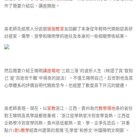
作了簡要介紹后，講座開始。
吳老師先給眾人分送朋
瑜伽教室
友回顧了本身從年輕時代開始認真研
討道家、儒學、浙學和陽明學的過往及本身的一些相關學術結果。
然后簡要介紹王陽明
講座場地
“三起三落”的波折人生（映證了其“致知
己”是“百逝世千難”中得來的說法）。不僅王陽明自己，后世對他及其
心學體系的評價自明代開始至今，也經歷了數度高下升沉的變遷。
吳老師表現，現在，以
家教
浙江、江西、貴州為代
教學場地
表的省份
對王陽明及其學說都很重視：“浙江從學熱官冷到官學皆熱，江西從
企熱學冷到官學同熱，貴州高低都熱，官、學、企爭先恐后。”并重
點介
1對1教學
紹貴州建築的貴陽“孔學堂”和修文“中國陽明文明園”。