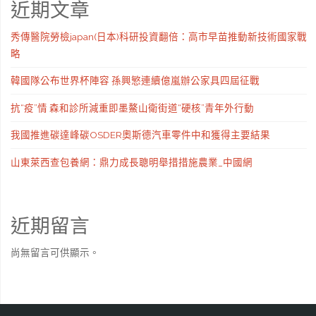
近期文章
秀傳醫院勞檢japan(日本)科研投資翻倍：高市早苗推動新技術國家戰
略
韓國隊公布世界杯陣容 孫興慜連續億嵐辦公家具四屆征戰
抗“疫”情 森和診所減重即墨鰲山衛街道“硬核”青年外行動
我國推進碳達峰碳OSDER奧斯德汽車零件中和獲得主要結果
山東萊西查包養網：鼎力成長聰明舉措措施農業_中國網
近期留言
尚無留言可供顯示。