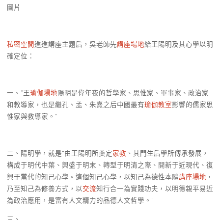
圖片
私密空間
進進講座主題后，吳老師先
講座場地
給王陽明及其心學以明
確定位：
一、“王
瑜伽場地
陽明是偉年夜的哲學家、思惟家、軍事家、政治家
和教導家，也是繼孔、孟、朱熹之后中國最有
瑜伽教室
影響的儒家思
惟家與教導家。”
二、陽明學，就是“由王陽明所奠定
家教
、其門生后學所傳承發展，
構成于明代中葉、興盛于明末、轉型于明清之際、開新于近現代、復
興于當代的知己心學。這個知己心學，以知己為德性本體
講座場地
，
乃至知己為修養方式，以
交流
知行合一為實踐功夫，以明德親平易近
為政治應用，是富有人文精力的品德人文哲學。”
三、