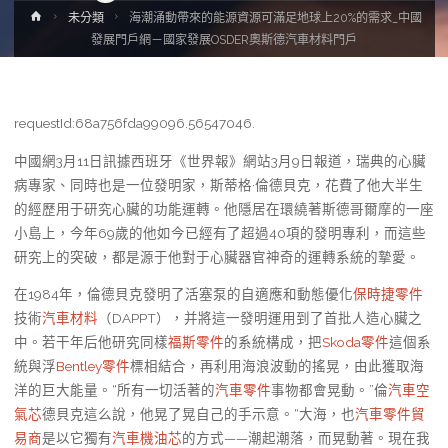
Home
未分類
海潮涌動帶來的能源資源可滿足地球上20%的需求_中國
發展門戶網－國家發展OSDER奧斯德汽車材料門戶
requestId:68a756fda99096.56547046.
中國網3月11日訊據西班牙《世界報》網站3月9日報道，瑞典的心臟
病專家、同時也是一位發明家，斯蒂格·倫德貝克，花費了他大半生
的經歷用于研究心臟的功能運轉。他隱居在環繞著斯德哥爾摩的一座
小島上，今年69歲的他如今已經有了超過40項的發明專利，而這些
研究上的突破，都是源于他對于心臟器官神奇的運轉系統的摯愛。
在1984年，倫德貝克發明了活塞泵的自適應和動態優化
保時捷零件
技術
汽車材料
（DAPPT），并將這一發明運用到了首批人造心臟之
中。若干年后他研究同樣
福斯零件
的系統構成，把
Skoda零件
這個系
統與浮
Bentley零件
標相結合，再利用海浪波動的搖晃，由此獲取海
洋的巨大能量。“所有一切活著的
汽車零件
事物都會晃動。”倫
汽車空
氣芯
德貝克這么說，他晃了晃自己的手示意。“大海，也
汽車零件貿
易商
是以它獨有
汽車機油芯
的方式——潮起潮落，而晃動著。現在我