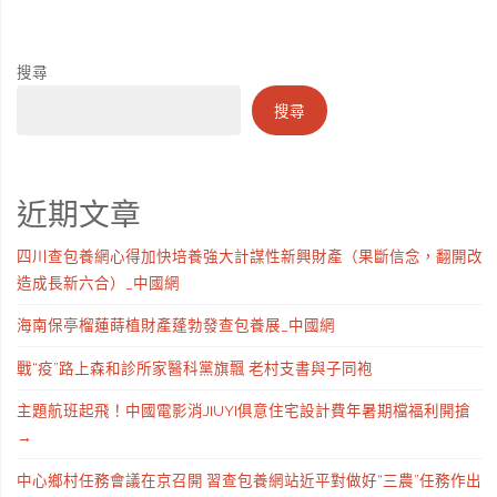
搜尋
搜尋
近期文章
四川查包養網心得加快培養強大計謀性新興財產（果斷信念，翻開改
造成長新六合）_中國網
海南保亭榴蓮蒔植財產蓬勃發查包養展_中國網
戰“疫”路上森和診所家醫科黨旗飄 老村支書與子同袍
主題航班起飛！中國電影消JIUYI俱意住宅設計費年暑期檔福利開搶
→
中心鄉村任務會議在京召開 習查包養網站近平對做好“三農”任務作出