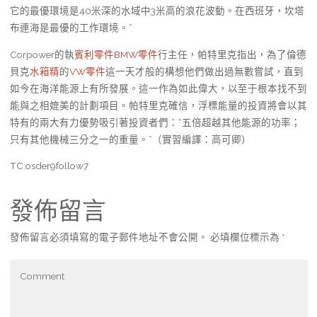
它的最優環境是40米深的水域中3米高的浪花波動。在西班牙，坎塔
布連海是最優的工作環境。”
Corpower的執
賓利零件
BMW零件
行主任，帕特里克指出，為了倫德
貝克
水箱精
的
VW零件
這一天才般的構想他們做出過無數嘗試，直到
如今在海洋能源上有所發展。這一作為如此偉大，以至于根本找不到
能與之相媲美的計劃項目。帕特里克確信，浮標能量的投資將會以其
特有的兩大有力優勢吸引著投資者們：“五倍超越其他能源的功率；
只有其他機械三分之一的重量。”（實習編譯：高可卿）
TC:osder9follow7
發佈留言
發佈留言必須填寫的電子郵件地址不會公開。
必填欄位標示為
*