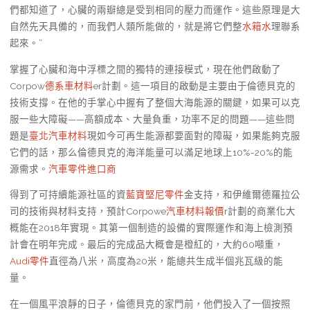
們都知道了，心臟的兩瓣總是受到相同的壓力而運作。這些原理是大
自然先天具備的，而我們人類所能做的，就是將它們整
水箱水
理聯系
起來。”
掌握了心臟和海中浮標之間的獨特的連接模式，現在他們啟動了
Corpow
德系車材料
er計劃。這一項目的啟動是主要由于倫德貝克的
技術支撐。在他的手掌心中握有了整個大海能源的關鍵，如果可以克
服一些大障礙——高額成本、大量負重，功率不足的問題——這些問
題是
臺北汽車材料
現如今可再生能源都要面對的障礙，如果能夠克服
它們的話，那么倫德貝克的海洋能量可以滿足地球上10%-20%的能
源需求。
汽車零件進口商
得到了可持續能源社區的資
藍寶堅尼零件
金支持，和伊維爾德羅拉公
司的技術與材料支持，預計Corpowe
汽車材料報價
r計劃的商業化大
概能在2018年實現。其第一個制造的設備的實際運作和海上檢測預
計會在明年完成。最后的完成品大概會是橙紅的，大約60噸重，
Audi零件
直徑為八米，高度為20米，能總共生成半個兆瓦級的能
量。
在一個風平浪靜的日子，倫德貝克的家門前，他們投入了一個按照