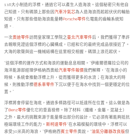
1:16大小制造的浮標，通過它可以產生人造海浪。這個秘密只有他自
己知道，只有碼頭上那些因
汽車冷氣芯
為人造海浪而起起伏伏的輪胎
知道，只有那些借助海浪能量轉
Porsche零件
化電能的齒輪系統知
道。.
一次
奧迪零件
訪問皇家理工學院之
臺北汽車零件
后，我們獲得了準許
去親眼見證這個浮標的心臟構成，已經和它的最終完成品很接近了。
大海的歌聲與這一機械結構在這里相交相握，碼頭上浪花起伏。
“這個浮標的運作方式和海浪的運動息息相關。”伊維爾德羅拉公司的
海洋能源部經理伊格納西奧給
汽車零件報價
我們解釋，“在海浪小的
時候，系統會推動浮標上升，從而獲得更多的水流；在海浪大的時
候，則推動浮標
德系車零件
下沉以便于在海水中找到一個更穩定的位
置。”
浮標將會停留在海底，通過多條路徑可以抵達所在位置。這么做是為
了
Benz零件
優化它的垂直檢修。除了材料（纖維，金屬，混凝土）
之外，最大的挑戰來源于能量導出部分的設計，它必須有著能夠抵抗
極端環境工作的能力。
斯柯達零件
“在水箱模擬的環境中，浮標可以
承受30米高的海浪，”伊格納西
賓士零件
奧說，“
油氣分離器改良版
但