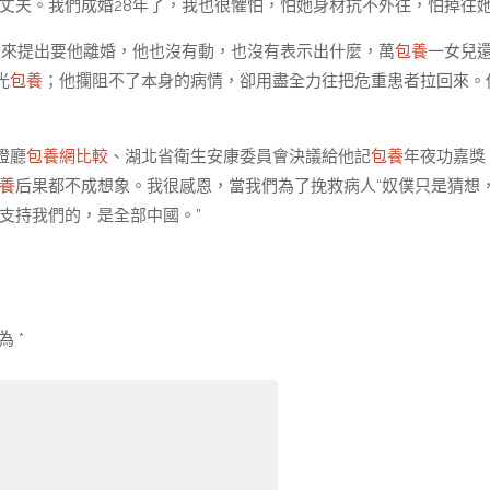
丈夫。我們成婚28年了，我也很懼怕，怕她身材抗不外往，怕掉往她
家來提出要他離婚，他也沒有動，也沒有表示出什麼，萬
包養
一女兒
光
包養
；他攔阻不了本身的病情，卻用盡全力往把危重患者拉回來。
證廳
包養網比較
、湖北省衛生安康委員會決議給他記
包養
年夜功嘉獎
養
后果都不成想象。我很感恩，當我們為了挽救病人“奴僕只是猜想
支持我們的，是全部中國。”
示為
*