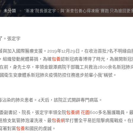
ome
未分類
“漸凍”院長張定宇：與“漸查包養心得凍癥”賽跑 只為搶回更
了。張定宇
與加入國際醫療支援。2019年12月29日，在收治首批7名不明緣由
，組織發動屍體募捐，為確
包養
認新冠病毒博得了時光，為展開新冠
在前，身先士卒，率領金銀潭病院干部職工共救治2800余名新冠肺
國衛生安康體系新冠肺炎疫情防控任務進步前輩小我”稱號。
狀病毒沾染的肺炎患者。4天后，該院正式開辟專門病區。
委副書記、院長，張定宇率領全院
包養網 花園
600多名醫護職員，
送檢支氣管肺泡灌洗液、最
包養網
早打響全平易近阻擊病魔戰疫。在
寫著對黨
包養
和國民的虔誠。