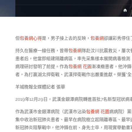
H
但
包養網心得
是，男子接上去的反映，
包養網
卻讓彩秀停住
持久在醫療一線任務，曾帶
包養網
隊赴汶川抗震救災，屢次餐
患者后，他當即組建隔離病區，率先采集樣本展開病毒檢測
病理研討發明了前提。作為
包養網 花園
漸凍癥患者，他沖鋒
者，為打贏湖北捍衛戰、武漢捍衛戰作出嚴重進獻。榮獲“全
羊城晚報全媒體記者 張華
2019年12月29日，武漢金銀潭病院轉進首批7名新型冠
作為武漢市金銀潭病院（武漢市沾染
包養網 花園
病病院）黨
集中收治新冠肺炎患者、最早在病院樹立起隔離專區、最早
新冠肺炎阻擊戰中，他沖鋒在前、身先士卒，用現實舉動書