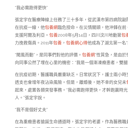
“我必需跑得更快”
張定宇在醫療陣線上任務了三十多年，從武漢市第四病院副
在抗疫一線，他
包養網
臨危授命。在災情關頭，他沖鋒在前。1
支援阿爾及利亞。
包養
2008年5月14日，四川汶川地動第
包
力挽救傷員。2011年
包養
，
包養網心得
他成為了湖北第一名“
“聞風而動”，是同事們對他的評價。
包養網
“性質急，是由於
向同事公然了埋在心里的機密：“我是一個漸凍癥患者，雙
在抗疫初期，醫護職員嚴重缺乏。日常狀況下，護士兩小時
透支也會增年夜沾染風險。但是，離婚後，她不幸的女兒未
起來，處置各類突發事務。“我必需跑得更快，才幹跑贏時
人。”張定宇說。
“我不是個好丈夫”
在為重癥患者搶誕生命通道時，張定宇的老婆，作為醫務職