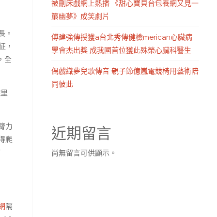
被刪床戲網上熱播 《甜心寶貝台包養網又見一
簾幽夢》成笑劇片
長。
傅建強傳授獲a台北秀傳健檢merican心臟病
征，
學會杰出獎 成我國首位獲此殊榮心臟科醫生
，全
偶戲織夢兒歌傳音 親子節億嵐電競椅用藝術陪
同彼此
院里
膂力
近期留言
得爬
病
尚無留言可供顯示。
網
隔