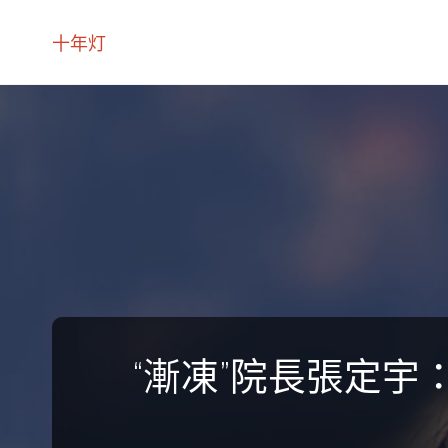
十年灯
“漸凍”院長張定宇