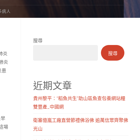
多病人
搜尋
搜尋
肺炎
肺炎
炎患
近期文章
貴州黎平：“稻魚共生”助山區魚查包養網站糧
雙豐產_中國網
最早
衛塞億嵐工廠直營節禮佛浴佛 逾萬信眾齊聚佛
這場
光山