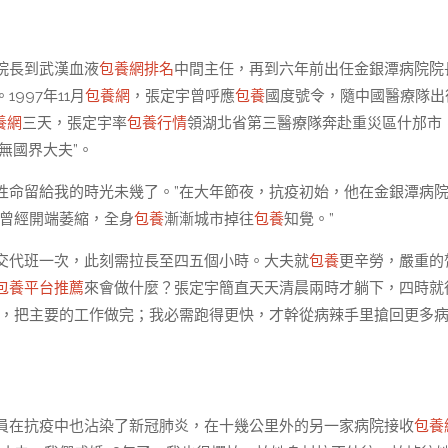
院長到武漢血液
包養網排名
中間主任，再到六年前出任金銀潭病院院
997年11月
包養網
，張定宇曾呼應
包養
國度號令，隨中國醫療隊出
養網
三天，張定宇率
包養行情
領湖北省第三醫療隊奔赴重災區什邡市
無國界大夫”。
性命留給我的時光未幾了。”在大年節夜，抗疫初始，他在金銀潭病
腿曾經開端萎縮，全身
包養
漸漸城市掉往
包養
知覺。”
交代班一次，此刻需拉長至四五個小時。大夫就
包養
更辛勞，嚴重的
包養平台推薦
來會做什麼？張定宇簡直天天清晨兩時才躺下，四時就
光，把主要的工作做完；我必需跑得更快，才幹從病辣手里搶回更多
員在抗疫中也沾染了新冠肺炎，在十幾公里外的另一家病院接收
包養