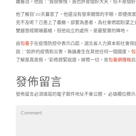
離醫治。他說：“我很慚愧，我也許是個好大夫，但不是個好
他了解自“20天曩昔了，他還沒有發來關懷的字眼。即便席
克不及呢？己患上了盡癥，卻要為患者、為社會燃起盼望之
雙腿曾經開端萎縮，但他站立的處所，是最堅實的陣地。
由
包養
于在疫情防控中表示凸起，湖北省人力資本和社會保
說：“如許的疫情和災害，無論產生在其他任何一個國度，
包
了解是真是假。”彩修趕緊說道。掉臂一切，背
包養網價格
后
發佈留言
發佈留言必須填寫的電子郵件地址不會公開。
必填欄位標