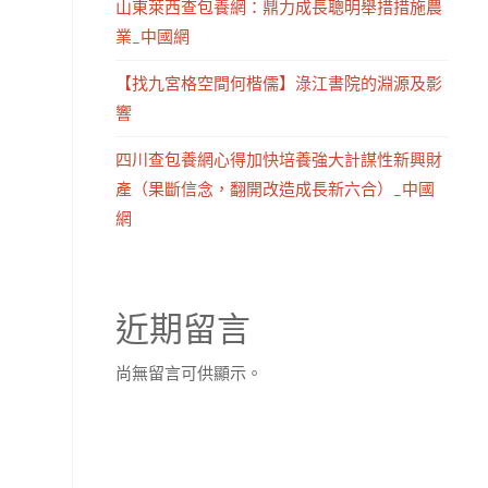
山東萊西查包養網：鼎力成長聰明舉措措施農
業_中國網
【找九宮格空間何楷儒】淥江書院的淵源及影
響
四川查包養網心得加快培養強大計謀性新興財
產（果斷信念，翻開改造成長新六合）_中國
網
近期留言
尚無留言可供顯示。