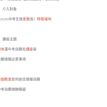
介入對象
2020中考生傢
家教
長）
時租場地
講座主題
場地
漢中考自願先
講座
容
自願填報註意事項
瑜伽教室
若何迷信填報自願
中考自願填酬報疑