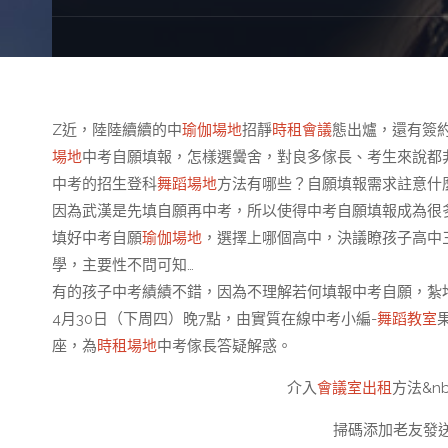
Z近，陸陸續續的中
瑜伽場地
招靜
時租會議
態出爐，還有簽
場地
中考自願填報，怎樣選黌舍，對良多傢長、考生來說都
中考的招生登科
舞蹈場地
方法有哪些？自願填報需求註意什
因為武漢是先填自願再中考，所以使得中考自願填報成為很
填好中考自願
瑜伽場地
，選擇上哪個高中，決議瞭孩子高中
學，主要性不問可知…
有的孩子中考績績不錯，因為不理解若何填報中考自願，紮
4月30日（下周四）晚7點，由實質在線中考小編-
舞蹈教室
座，為
時租場地
中考傢長答疑解惑。
介入
會議室出租
方法&n
掃碼添加老友發送