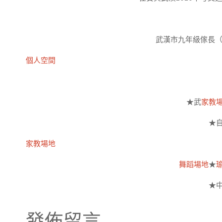
武漢市九年級傢長（
個人空間
★武
家教
★
家教場地
舞蹈場地
★
★
發佈留言