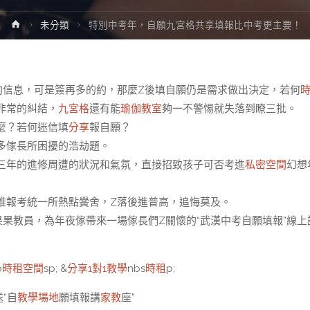
Home
未分類
特別中考年，自願九宮格共享填報比中考更主要！
約信息，可是簽再多的約，那麼Z後填自願仍是需求做出決定，若何
非常的糾結，
九宮格
還有能
瑜伽教室
夠一不警惕就失落到瞭三批。
麼？若何迷信填
分享
報自願？
多傢長所困擾的浩劫題。
三年的進修周遭的狀況和氣氛，直接招致孩子可否考進
私密空間
幻想
堆報考統一所熱點黌舍，Z落後進普高，追悔莫及。
果果教員，為年夜傢帶來一場傢長們Z關懷的“武漢中考自願填報”線上
b
時租空間
sp; &
分享
1對1教學
nbs
時租
p;
“自
教學場地
願填報講
家教
座”