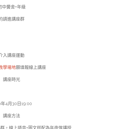
初中黌舍+年級
約請進講座群
介入講座運動
教學場地
願填報線上講座
講座時光
0年4月30日19:00
講座方法
通群，線上語音+圖文搭配為年夜傢講授