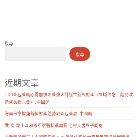
搜尋
搜尋
近期文章
四川查包養網心得加快培養強大計謀性新興財產（果斷信念，翻開改
造成長新六合）_中國網
海南保亭榴蓮蒔植財產蓬勃發查包養展_中國網
戰“疫”路上森和診所家醫科黨旗飄 老村支書與子同袍