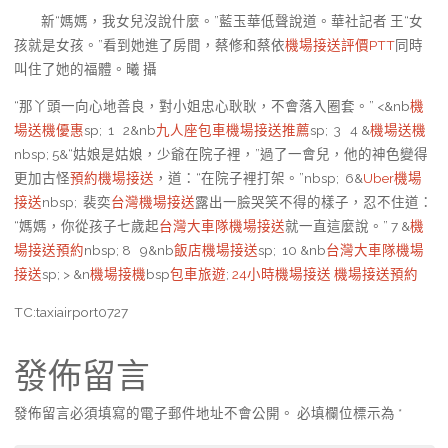
新“媽媽，我女兒沒說什麼。”藍玉華低聲說道。華社記者 王“女
孩就是女孩。”看到她進了房間，蔡修和蔡依
機場接送評價PTT
同時
叫住了她的福體。曦 攝
“那丫頭一向心地善良，對小姐忠心耿耿，不會落入圈套。” <&nb
機
場送機優惠
sp; 1 2&nb
九人座包車
機場接送推薦
sp; 3 4 &
機場送機
nbsp; 5&“姑娘是姑娘，少爺在院子裡，”過了一會兒，他的神色變得
更加古怪
預約機場接送
，道：“在院子裡打架。”nbsp; 6&
Uber機場
接送
nbsp; 裴奕
台灣機場接送
露出一臉哭笑不得的樣子，忍不住道：
“媽媽，你從孩子七歲起
台灣大車隊機場接送
就一直這麼說。” 7 &
機
場接送預約
nbsp; 8 9&nb
飯店機場接送
sp; 10 &nb
台灣大車隊機場
接送
sp; > &n
機場接機
bsp
包車旅遊
;
24小時機場接送
機場接送預約
TC:taxiairport0727
發佈留言
發佈留言必須填寫的電子郵件地址不會公開。
必填欄位標示為
*