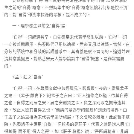
要熟悉詩學“自得”論，就必需先清楚理學中的“自得”以及理學發
生之前的“自得”概念，不然詩學中的“自得”概念無論若何都是說不清
的。對“自得”作溯本探源的考核，是不成少的。
一、理學發生以前之“自得”論
“自得”一詞起源甚早，自先秦至宋代表學發生以前，“自得”一詞
一向被普遍應用。先秦時代已用以論學，后來又用以論藝。當然，在
分歧的語境中和分歧的話語體系中，其寄義是很不雷同的。追述并理
清其意義變更，對熟悉宋元人論學論詩中“自得”概念，是非常需要
的。
1.孟、莊之“自得”
“自得”一詞，在戰國文獻中曾經屢見。影響最年夜的，當屬孟子
之論。《孟子·離婁下》記孟子之言曰：“正人進修之以道，欲其自得
之也。自得之則居之安，居之安則資之深，資之深則取之擺佈逢其
原。故正人欲其自得之也。”他講的是為學的體驗和到達的境界。由
于孟子之論直接為宋代表學家所施展，下文會較多觸及，此處暫不臚
陳。先秦諸子中應用“自得”一詞較多的是莊子，代表之論是說人應“自
得其得”而不用“得人之得”，如《莊子·駢拇》說：“吾所謂聰者，非謂