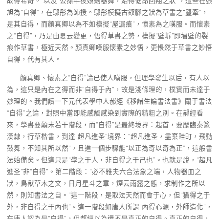
故得希奇。”以及“公孫年夜娘劍器舞，始得低昂回翔之狀”，這些在張
旭為“自得”，在鄔彤為師授。鄔彤模擬古釵腳之狀為草書之“豎牽”，
是其自得，而顏真卿以為不如模擬“屋漏痕”，懷素為之嘆服。而懷素
之“自得”，乃是由夏云變更，悟得草書之勢，模擬“壁坼”即墻壁的裂
痕作草書，極近天然。顏真卿嘆服懷素之妙悟，更悵然于草書之妙悟
自得，代有其人。
顏真卿、懷素之“自得”論已使人嘆服，但理學發生以后，有人以
為，這只是內在之得而非“自得于內”，故是淺條理的，樸實而未達于
妙理的。我們讀一下元代表學中人郝經《移諸生論書法書》關于書法
“自得”之論，對照中當即能感觸感染到實際的精粗之別。在郝經看
來，學書要顛末若干階段，而“自得”是最終境界：起首，要歷臨秦篆
漢隸，行草楷書，到達“超凡進圣”境界：“超凡進圣，盡棄畦町，飛動
鼓舞，不知其所以然”，且進一個步驟能“以正為奇以奇為正”，這般書
法始備矣。但這只是“學之于人，非自得之于己也”。也就是說，“超凡
進圣”非“自得”。第二階段：“必不雅夫六合法象之端，人物器皿之
狀，鳥獸草木之文，日月星斗之章，煙云雨露之態，求制作之所以
然，則知書法之自。”這一階段，是取法天然而會于心，但“猶得之于
外，非自得之于內也”。這一階段如唐人所謂“內得心源，外師造化”，
在唐人認為是“自得”，但郝經以為還不是真正的自得。真正的自得，