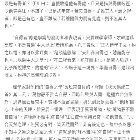
最是有得者？”伊川曰：“豈便敢道他有得處，且只是指與得個岐徑，
令他尋將往，不錯了，已是忒年夜。若夫自得，尤難其人。謂之得
者，即是己有也，豈不難哉？若論隨氣力而有見處，則不無其人
也。”
“自得者”應是學說的發明者和表現者，只要理學宗師，才幹達此
高度，不是普通“中人以上”者所能為。孔子曾說：“正人博學于文，約
之以禮，亦可以弗畔矣。”程頤這般解：“夫此非自得也，勉而能守
也。……以勉中人之學也。”在二程看來，能守而未化，是聖人境界，
孔子所說博文、約禮的“正人”，即屬于這一境界。學而自得，是超出
博文、約禮的高條理的境界。
理學家對他們的“自得之學”長短常自負的，程顥《秋天偶成二
首》其二云：“萬物靜不雅皆自得，四時佳興與人同。道通六合無形
外，思進風云反常中。貧賤不淫富貴樂，男兒到此是豪雄。”他所“關
心”出來的天理，雖只要一個理，但表現于萬事萬物，故“萬物靜不雅
皆自得”，這種靜不雅中的“自得”往往使他高興異常，如他曾說：“六
合天然之理，無獨必有對，皆天然而然，非有設定也。每中夜以思，
不知手之舞之足之蹈之也。”這就是他“靜不雅”中的“自得”。由于他
“關心”到的“道”或“理”，既存在于天然的“六合無形外”，又表現于人事