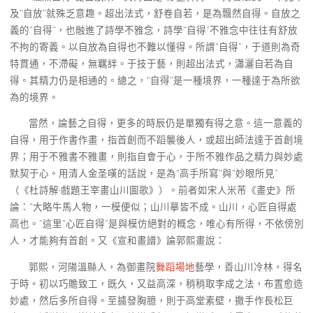
及“自放”就殊乏意趣。超出法式，舒卷自若，是為飄然自得。自放之
義的“自得”，也融進了詩學不雅念，詩學“自得”不雅念中往往有舒放
不拘的寄義。以自放為自得也不難以懂得。所謂“自得”，于道則為奇
特貫通，不滯礙，無羈絆。于技于藝，則超出法式，瀟灑自若為自
得。其精力仍是相通的。總之，“自得”是一種境界，一種達于為所欲
為的境界。
當然，論藝之自得，更多的時辰仍是單獨有得之意。這一意義的
自得，用于作書作畫，指首創而不蹈襲後人，或超出師法達于首創境
界；用于不雅書不雅畫，則指自會于心，于所不雅作品之精力與妙處
默契于心。用清人金圣嘆的話說，是為“高手所寫”與“妙眼所見”
（《杜詩解·戲題王宰畫山川圖歌》）。前者如宋人米芾《畫史》所
論：“大略牛馬人物，一模便似；山川摹皆不成。山川，心匠自得處
高也。”這里“心匠自得”是與模仿絕對的概念，唯心有所得，不依傍別
人，才能夠有首創。又《宣和畫譜》論郭熙畫說：
郭熙，河陽溫縣人，為御畫院
舞蹈場地
藝學，善山川冷林，得名
于時。初以巧贍致工，既久，又益高深，稍稍取李成之法，布置愈造
妙處，然后多所自得。至攄發胸臆，則于高堂素壁，撒手作長松巨