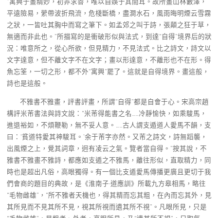
“寓興于畫精妙，初非求善，唯以自娛于其間耳。故所畫山林藪澤，
平遠險易，縈帶波折飛流，危棧斷橋，盡澗水石，風雨晦明煙云雪霧
之狀，一皆吐其胸中而寫之筆下。如孟郊之叫于詩，張顛之狂于草，
無適而非此也。”所描寫的是衝破形似與法式，到達“自得”境界后的狀
況：唯意所之，從心所欲，但見精力，不見法式。比之詩文，詩文以
文字達意，但不離文字不在文字；畫以形達意，不離形也不在形。得
魚忘筌，一切之形，都不外“寓興”罷了。這就是自得境界。畫這般，
詩也是這般。
不雅書不雅畫，評書評畫，所謂“自得”都是自會于心。宋高宗趙
構評米芾書法與詩文說：“米芾得能書之名……冷靜愉快，如乘駿馬，
進退裕如，不煩鞭勒，無不妥人意。……古人謂支遁道人愛馬不韻，支
曰：‘貧道特愛其神駿耳。’余于芾字亦然。又芾之詩文，詩無蹈襲，
出風煙之上，覺其詞章，迥有凌云之氣。覽者當自得。”按其說，不
雅書不雅畫不雅詩，都應如支遁之不雅馬，離往形似，直取精力，同
時也是超出凡俗，高眼獨得。有一個比支遁愛馬傳播更廣且更切于我
們會商的題目的典故，是《淮南子·道應訓》所載九方皋相馬，略往
“毛物雌雄”，“所不雅者天機也，得其精而忘其粗，在內而忘其外，見
其所見而不見其所不見，視其所視而遺其所不視”。凡眼所見，只是