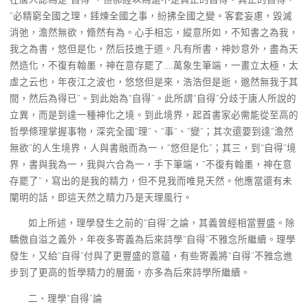
“必精窮全國之理，錘煉全國之事，紛拂全國之變。客套妄慮，毀滅
消弛，澹然無欲，翛然有為。心手相忘，縱意所如，不知書之為我，
我之為書，悠但是化，然后技進于道。凡有所書，神妙意外，盡為天
然造化，不復有翰墨，神在意存罷了……萬象生筆端，一畫立太極，太
虛之云也，年夜江之波也，悠悠但是來，浩浩但是逝，邈然無我于其
間，然后為得已”。到此始為“自得”。此所謂“自得”分歧于唐人所說的
立異，而是到達一種神化之境。到此境界，起首書家必需能從至高的
哲學條理掌握事物，深究全國“理”、“事”、“變”；其次還要到達“澹然
無欲”的人生境界，人與書融而為一，“悠但是化”；其三，到“自得”境
界，書與我為一，我與六合為一，手下筆端，“不復有翰墨，神在意
存罷了”，寫出的是我的精力，但不見我而唯見天然。他應當還有未
闡明的話，即這天然之精力乃是天理風行。
如上所述，理學發生之前的“自得”之論，其義曾經相當豐盛。除
驕傲自溢之義外，年夜多寄義為后來詩學“自得”不雅念所繼續。理學
發生，又給“自得”付與了更豐盛的意蘊，有些寄義將“自得”不雅念進
步到了更高的哲學精力的層面，亦多為后來詩學所繼續。
二、理學“自得”論