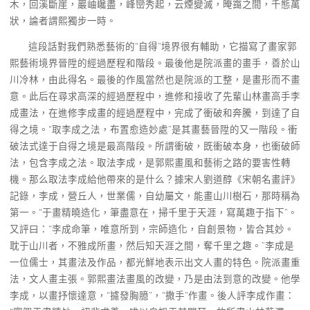
木，回溪斷崖，巖岫巉盡，峰巒秀起，云煙變滅，晻靄之間，千態萬
狀，論者謂熙獨步一時。
這段話對我們熟悉藝術的“自得”境界很有輔助，它描寫了畫家郭
熙藝術境界晉陞的經過歷程和階段。最後他是院派畫的畫手，善於山
川冷林，由此得名。最後的作風當然也是院派的工整，是畫形而不畫
意。此后在尋求高深的經過歷程中，進修和接收了先輩山林畫高手李
成畫法，在進修李成畫的經過歷程中，完成了衝破和奔騰，到達了自
得之境。“取李成之法，布置愈造妙處”是其畫藝晉陞的又一階段。衝
破法式達于自得之境是最高階段。所謂衝破，既衝破本身，也衝破師
法，包含李成之法。取法李成，是郭熙畫風和藝術之路的要害性轉
機。那么取法李成給他帶來的是什么？據宋人劉道醇《宋朝名畫評》
記錄，李成，營丘人，世業儒，自幼屬文，能畫山川樹石，那時稱為
第一。“于畫精曉造化，筆盡意在，掃千里于天涯，寫萬趣于指下”。
又評曰：“李成命筆，唯意所到，宗師造化，自創景物，皆合其妙。
耽于山川者，不雅成所畫，然后知天涯之間，奪千里之趣。”李成是
一位儒士，其畫法及作品，都光鮮地表示出文人畫的特色。院派畫重
法，文人畫主張。郭熙畫法畫風的改變，乃是由法到意的改變。他學
李成，以畫抒懷達意，“攄發胸臆”，“撒手”作畫。後人評李成作畫：