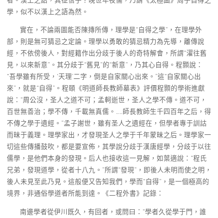
學，似不以漢上之語為然。
實在，不論兩圖能否陳摶所傳，理學是“自得之學”，在理學外
部，則是無可猜忌之定論。理學以勇敢的猜忌精力為先導，離傳說
經，不依傍後人，對經籍作出分歧于後人的奇特解會，所謂“濯往舊
見，以來新意”。其分歧于“舊見”的“新意”，乃其心自得。程顥說：
“吾學雖有所受，‘天理’二字，倒是自家關心出來。”這“自家關心出
來”，就是“自得”。程頤《明道師長教師墓表》評價程顥的學術進獻
說：“周公沒，圣人之道不可；孟軻逝世，圣人之學不傳。道不可，
百世無善治；學不傳，千載無真儒。……師長教師生千四百年之后，得
不傳之學于遺經。”孟子謝世，雖有圣人之遺經在，但學者專于訓詁
而昧于義理。理學家出，才發現圣人之學于千年蒙昧之后。理學家一
切這些傳播鼓吹，都是要宣佈，其學說分歧于漢唐經學，分歧于以往
儒學，是他們本身的發現。后人也接收這一見解，如葉適說：“程氏
兄弟，發現道學，從者十八九。”所謂“發現”，即後人未明而使之明，
後人未見至此乃見。這般便又告知我們，學而“自得”，是一個極高的
境界，非通俗學道者所能到達。《二程外書》記錄：
南邊學者從伊川既久，有回者，或問曰：“學者久從學于門，誰