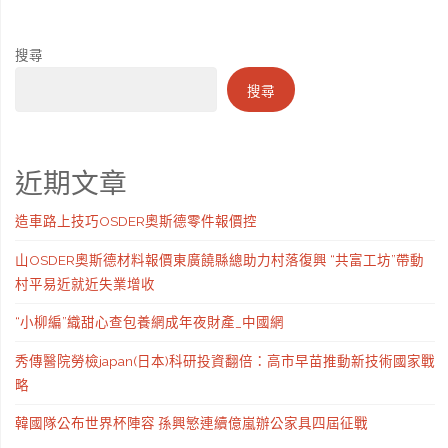
搜尋
搜尋
近期文章
造車路上技巧OSDER奧斯德零件報價控
山OSDER奧斯德材料報價東廣饒縣總助力村落復興 “共富工坊”帶動
村平易近就近失業增收
“小柳編”織甜心查包養網成年夜財產_中國網
秀傳醫院勞檢japan(日本)科研投資翻倍：高市早苗推動新技術國家戰
略
韓國隊公布世界杯陣容 孫興慜連續億嵐辦公家具四屆征戰