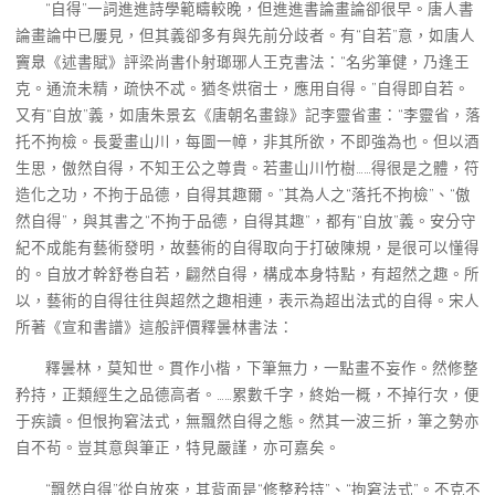
“自得”一詞進進詩學範疇較晚，但進進書論畫論卻很早。唐人書
論畫論中已屢見，但其義卻多有與先前分歧者。有“自若”意，如唐人
竇臮《述書賦》評梁尚書仆射瑯琊人王克書法：“名劣筆健，乃逢王
克。通流未精，疏快不忒。猶冬烘宿士，應用自得。”自得即自若。
又有“自放”義，如唐朱景玄《唐朝名畫錄》記李靈省畫：“李靈省，落
托不拘檢。長愛畫山川，每圖一幛，非其所欲，不即強為也。但以酒
生思，傲然自得，不知王公之尊貴。若畫山川竹樹……得很是之體，符
造化之功，不拘于品德，自得其趣爾。”其為人之“落托不拘檢”、“傲
然自得”，與其書之“不拘于品德，自得其趣”，都有“自放”義。安分守
紀不成能有藝術發明，故藝術的自得取向于打破陳規，是很可以懂得
的。自放才幹舒卷自若，翩然自得，構成本身特點，有超然之趣。所
以，藝術的自得往往與超然之趣相連，表示為超出法式的自得。宋人
所著《宣和書譜》這般評價釋曇林書法：
釋曇林，莫知世。貫作小楷，下筆無力，一點畫不妄作。然修整
矜持，正類經生之品德高者。……累數千字，終始一概，不掉行次，便
于疾讀。但恨拘窘法式，無飄然自得之態。然其一波三折，筆之勢亦
自不茍。豈其意與筆正，特見嚴謹，亦可嘉矣。
“飄然自得”從自放來，其背面是“修整矜持”、“拘窘法式”。不克不