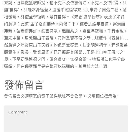
來說，既無處獲取師授，也不克不及依靠傳注，不克不及“外”得，只
能“自得”，只能本身從圣人遺經中體悟得來。北宋諸子周張二程，遞
相發現，終使圣學復明，是其自得。《宋史·道學傳序》表達了如許
的意思：此道“孟子沒而無傳。兩漢而下，儒者之論年夜道，察焉而
弗精，語焉而弗詳。妖言惑眾，起而乘之，幾至年夜壞。千有余載，
至宋中葉，周敦頤出于舂陵，乃得圣賢不傳之學……張載作《西銘》……
然后道之年夜原出于天者，灼但是無疑焉。仁宗明道初年，程顥及弟
頤實生，及長，受業周氏，已乃擴展其所聞……于是上自帝王傳心之
奧，下至初學進德之門，融合貫穿，無復余蘊”。這種說法似乎分歧
邏輯，但在儒家那里是完整可以講通的。其思想方法，源
發佈留言
發佈留言必須填寫的電子郵件地址不會公開。
必填欄位標示為
*