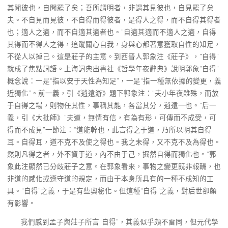
其聞彼也，自聞罷了矣；吾所謂明者，非謂其見彼也，自見罷了矣
夫。不自見而見彼，不自得而得彼者，是得人之得，而不自得其得者
也；適人之適，而不自適其適者也。”自適其適而不適人之適，自得
其得而不得人之得，追蹤關心自我，身與心都著意獲取自性的知足，
不從人以掉己。這是莊子的主意。到西晉人郭象注《莊子》，“自得”
就成了焦點詞語。上海詞典出書社《哲學年夜辭典》說明郭象“自得”
概念說：一是“指以安于天性為知足”，一是“指一種無依據的變更，義
近獨化”。前一義，引《逍遠游》題下郭象注：“夫小年夜雖殊，而放
于自得之場，則物任其性，事稱其能，各當其分，逍遠一也。”后一
義，引《大批師》“夫道，無情有信，有為有形，可傳而不成受，可
得而不成見”一節注：“道能幹也，此言得之于道，乃所以明其自得
耳。自得耳，道不克不及使之得也。我之未得，又不克不及為得也。
然則凡得之者，外不資于道，內不由于己，掘然自得而獨化也。”郭
象此注顯然已分歧莊子之意。在郭象看來，事物之變更既非報酬，也
非道的感化或遵守道的規定，而由于本身所具有的一種不成知的工
具。“自得”之義，于是有些奧秘化。但這種“自得”之義，對后世卻頗
有影響。
我們感到孟子與莊子所言“自得”，其義似乎頗不雷同，但元代學