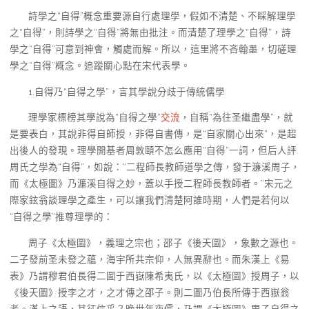
詩學之“自得”概念重要源自行處理學，假如不清楚、不睬解理學
之“自得”，則詩學之“自得”將無由批注。而清楚了理學之“自得”，詩
學之“自得”可意到神會，觸處而解。所以，這里將不吝翰墨，切磋理
學之“自得”概念。追蹤關心點在宋代表學。
1.自得乃“自得之學”，言其學說分歧于傳統儒學
理學家標榜其學說為“自得之學”
交流
，自稱“為往圣繼盡學”，就
是要表白，其說非得自師授，非得自書傳，是“自家關心出來”，是超
出後人的發現。理學開基者周敦頤不怎么應用“自得”一詞，但后人評
周氏之學為“自得”，如說：“二程師長教師道學之傳，發于濂溪周子，
而《太極圖》乃濂溪自得之妙，蓋以手授二程師長教師者。”宋元之
際家鉉翁談理學之產生，可以讓我們清楚阿誰時期，人們是若何以
“自得之學”推尊理學的：
周子《太極圖》，義理之宗也；邵子《後天圖》，象數之源也。
二子發前圣未發之蘊，海宇所共宗仰，人無異辭也。而朱漢上《易
表》乃謂穆君伯長得二圖于西嶽陳希夷氏，以《太極圖》授周子，以
《後天圖》授李之才，之才傳之邵子。則二圖乃伯長所傳于西嶽翁
者。漢上之語，其征信乎？晚世年夜儒，乃謂《太極圖》周子自得之