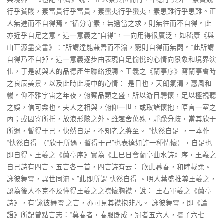
行乎貧賤，素富貴行乎富貴，素蠻夷行乎蠻夷，素患難行乎患難。正
人無進而不自得焉。”循分守素，無過當之求，則無往而不自得。此
亦近乎自足之意。這一意義之“自得”，一向用得很廣泛，如嵇康《與
山巨源盡交書》：“所謂達能兼善而不渝，窮則自得而無悶。”此所謂
自得乃不自掉。這一意義逐步由表現自足愉悅的心情向景象和境界演
化，于是就與人的品德產生聯絡接觸。王羲之《蘭亭序》寫蘭亭會時
之良辰美景，以及此時此境中的心情：“是日也，天朗氣清，惠風和
暢。仰不雅宇宙之年夜，俯察品類之盛，所以游目騁懷，足以極視聽
之娛，信可樂也。夫人之相與，俯仰一世，或取諸懷抱，晤言一室之
內；或因寄所托，放浪形骸之外。雖趣舍萬殊，靜躁分歧，當其欣于
所遇，暫得于己，快然自足，不知老之將至。”“快然自足”，一本作
“快然自得”（“欣于所遇，暫得于己”也表達如許一種情懷），自足也
即自得。王羲之《蘭亭序》實為《上巳日會蘭亭曲水詩》序，王羲之
自己詩有四言、五言各一首，四言詩有云：“欣此暮春，和睦載柔。
詠彼舞雩，異世同流。”此即所謂“快然自得”。明人葉盛推尊王羲之，
認為後人不克不及懂得王羲之之襟懷胸襟，說：“王右軍羲之《蘭亭
詩》，有‘詠彼舞雩’之言，亦可見其襟抱非凡。”詠彼舞雩，即《論
語》所記曾點言志：“莫春者，春服既成，冠者五六人，孺子六七