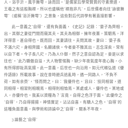
人，浴乎沂，風乎舞雩，詠而回。”是儒家后學常贊賞的守素樂道，
王羲之有這般胸襟，所以也盛稱他“襟抱非凡”。后世儒者向往“詠彼舞
雩”（或稱“浴沂舞雩”）之景象，這些對后代詩學有著直接影響。
此一意義之“自得”，還有負面義，《史記》記錄：“晏子為齊相，
出，其御之妻從門間而窺其夫。其夫為相御，擁年夜蓋，策駟馬，洋
洋得意，甚自得也。既而回，其妻請往。夫問其故。妻曰：‘晏子長
不滿六尺，身相齊國，名顯諸侯。今者妾不雅其出，志念深矣，常有
以自下者。今子長八尺，乃為人仆御，然子之意自認為足，妾是以求
往也’。”此乃驕傲自溢，大人物警惕胸，缺少年夜氣度年夜心胸，小
有所得即趾高氣揚。此一意義，后世也一向沿用。如元代楊弘道《優
伶語錄》所載故事，說在昔時避兵逃亂時，遇一同路人，“不負不
荷，如有余赍”，“怪而問之，曰：‘我優伶也。’且曰：‘技同相習，道
同相得。相習則相親焉，相得則相恤焉。某處或人，優伶也。某地或
人，亦優伶也。我奚以資糧為？’言竟，自得之色浮于面。”此優伶之
“自得”，乃自得揚揚，神情實足，沾沾自喜，有驕人之色。“自得”的
這種負面意義，與學術和詩論中之“自得”，關系不年夜。
3.論藝之“自得”