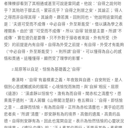
者陳櫟卻看到了其相通或甚至可說是雷同處，他說：“自得之說何昉
乎？其殆昉于鄒孟氏、蒙莊氏乎？‘自得之則居之安’，其論正；‘得人
之得而非自得其得’，其論奇。趣若異，回則同也。”他說明這雷同處
是：“夫道可受而不成傳，中必自得，外至斯能受”，借以講為學之表
裡關系。由於“道”“可受而不成傳”，所以“自得”就很是主要。所謂“不
成傳”，實在道仍是要傳，只不外對于接收者來說，外有所受（外
受）的前提是內有自得。自得為外受之前提，有自得，外受才有能夠
（“中必自得，外至斯能受”）。則所謂“自得”，可以懂得為自心的感
悟和貫通。這種懂得，顯然受了理學的影響。
2.屈原等以自足、恬愉為基礎義之“自得”
秦漢時，“自得”有最樸素之義，年夜致與自適、自安附近，是人
個別心思感觸感染的描寫，心境愉悅而無悶，與“自掉”相反。屈原
《遠游》：“漠虛靜以恬愉兮，澹有為而自得。聞赤松之清塵兮，愿
乘風乎遺則。”清人蔣驥《山帶閣注楚辭》卷五釋曰：“自得，即恬愉
之意。……虛靜而恬愉，有為而自得，正所為赤松清塵也，異乎迫厄而
悲者矣。”所謂“清塵”，即安靜有為的境界，高傲的遺風，高貴的品
德。自得則安靜有為，因此也寬閑自足，表示為怡然恬愉的心靈狀況
與境界。《禮記·中庸》說：“正人素其位而行，不愿乎其外。素貧賤