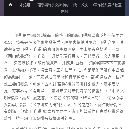
Home
未分類
理學與詩學交錯中的 “自得” –文史–中國作找九宮格教室
家網
“自得”是中國現代論學、論藝、論詩應用得相當廣泛的一個主要
概念，特殊是在宋代表學發生后，理學家標榜其學為“自得”之學，其
論學又貴自得，“自得”的應用頻率就更高。南宋學者真德秀，一部
《西山唸書記》，“自得”一詞就呈現近百次。元代學者、文人應用“自
得”一詞廣泛較多。明代陳獻章，其應用“自得”一詞的頻率不下于真德
秀，其他如方孝孺、楊士奇、王守仁等，“自得”都是他們著作中凸起
的高頻詞。于是，在宋以后的學術和詩學範疇，“自得”遂成為一個特
殊主要的概念。可是，古人對“自得”概念的研討卻很少。就筆者所
見，有李春青《論自得——兼談宋學對宋代詩學的影響》（《中國文
明研討》1998年夏之卷），張毅《“萬物靜不雅皆自得”——儒家心學
與詩學片論》（《中國文明研討》2002年冬之卷）。兩位的研討各
有創獲，但鑒于“自得”概念的主要性，應用的普遍性和寄義的豐盛復
雜性，這一題目無疑還有持續研討的需要。