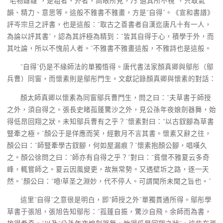
“毛物雌雄”，是粗者、外者，高眼所見，乃“遺其所不視”，只取氣
韻、精力、意思等。這般不雅書不雅畫，方是“自得”。《宣和書譜》
評岑宗旦之評書，也是這般：“取古之善書者自漢迄唐凡十有一人，
為論以評其書”，認為其評極為精到：“皆其自得于心，積學于外，而
其吐論，所以不愧前人者。”不雅書不雅畫這般，不雅詩也是這般。
“自得”仍是不緣師法的單獨悟得。唐代書法家顏真卿與鄔彤（鄔
兵曹）同窗，而懷素則是鄔彤門生。文獻記錄顏真卿與懷素的對話：
顏太師真卿以懷素為同窗鄔兵曹門生，問之曰：“夫草書于師授
之外，須自得之。張長史睹孤蓬驚沙之外，見公孫年夜娘劍器舞，始
得低昂回翔之狀。未知鄔兵曹有之乎？”懷素對曰：“以古釵腳為草書
豎牽之極。”顏公于是佯應而笑，經數月不言其書。懷素又辭之往，
顏公曰：“師豎牽學古釵腳，何如屋漏痕？”懷素抱顏公腳，唱嘆久
之。顏公徐問之曰：“師亦有自得之乎？”對曰：“貧僧不雅夏云多奇
峰，輒嘗師之。夏云因風變更，故無常勢。又遇壁坼之路，逐一天
然。”顏公曰：“噫!草圣之淵妙，代不停人。可謂聞所未聞之旨也。”
這里“自得”之意很是明白，即“師授之外”單獨貫通所得。鄔彤學
草書于張旭，張旭告知鄔彤：“孤蓬自振，驚沙自飛。余師而為書，