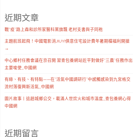
近期文章
戰“疫”路上森和診所家醫科黨旗飄 老村支書與子同袍
主題航班起飛！中國電影消JIUYI俱意住宅設計費年暑期檔福利開搶
→
中心鄉村任務會議在京召開 習查包養網站近平對做好“三農”任務作出
主要唆使_中國網
有綠、有技、有特點——在“活氣中國調研行”中感觸感染到九宮格交
流村落復興新活氣_中國網
圖片故事丨這趟城鄉公交，載滿人世炊火和城市溫度_查包養網心得
中國網
近期留言