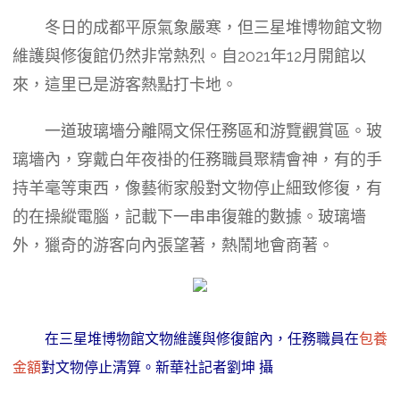
冬日的成都平原氣象嚴寒，但三星堆博物館文物
維護與修復館仍然非常熱烈。自2021年12月開館以
來，這里已是游客熱點打卡地。
一道玻璃墻分離隔文保任務區和游覽觀賞區。玻
璃墻內，穿戴白年夜褂的任務職員聚精會神，有的手
持羊毫等東西，像藝術家般對文物停止細致修復，有
的在操縱電腦，記載下一串串復雜的數據。玻璃墻
外，獵奇的游客向內張望著，熱鬧地會商著。
在三星堆博物館文物維護與修復館內，任務職員在
包養
金額
對文物停止清算。新華社記者劉坤 攝