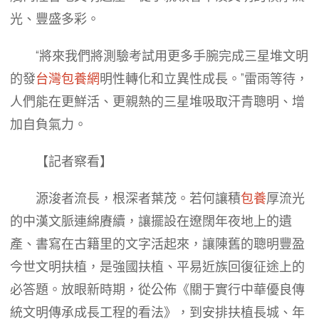
光、豐盛多彩。
“將來我們將測驗考試用更多手腕完成三星堆文明
的發
台灣包養網
明性轉化和立異性成長。”雷雨等待，
人們能在更鮮活、更親熱的三星堆吸取汗青聰明、增
加自負氣力。
【記者察看】
源浚者流長，根深者葉茂。若何讓積
包養
厚流光
的中漢文脈連綿賡續，讓擺設在遼闊年夜地上的遺
產、書寫在古籍里的文字活起來，讓陳舊的聰明豐盈
今世文明扶植，是強國扶植、平易近族回復征途上的
必答題。放眼新時期，從公佈《關于實行中華優良傳
統文明傳承成長工程的看法》，到安排扶植長城、年