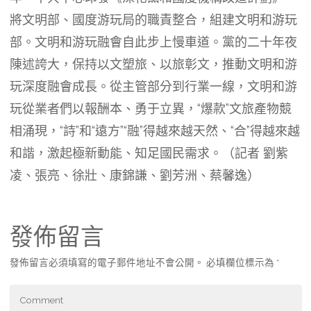
將文明部、國度游玩局的職責整合，組建文明和游玩
部。文明和游玩融會自此步上慢車道。黨的二十年夜
陳述誇大，保持以文塑旅、以旅彰文，推動文明和游
玩深度融會成長。從主管部分到行業一線，文明和游
玩從業者們以報酬本、勇于立異，“爆款”文旅產物競
相涌現，“詩”和“遠方”“融”得越來越天然、“合”得越來越
和諧，激起極新動能、知足國民需求。（記者 劉紫
凌、張亮、徐壯、康錦謙、劉芳洲、蔡馨逸）
發佈留言
發佈留言必須填寫的電子郵件地址不會公開。
必填欄位標示為
*