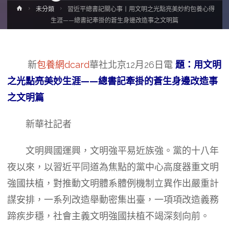
Home
未分類
習近平總書記關心事丨用文明之光點亮美妙約包養心得
生涯——總書記牽掛的蒼生身邊改造事之文明篇
新
包養網dcard
華社北京12月26日電
題：用文明
之光點亮美妙生涯——總書記牽掛的蒼生身邊改造事
之文明篇
新華社記者
文明興國運興，文明強平易近族強。黨的十八年
夜以來，以習近平同道為焦點的黨中心高度器重文明
強國扶植，對推動文明體系體例機制立異作出嚴重計
謀安排，一系列改造舉動密集出臺，一項項改造義務
蹄疾步穩，社會主義文明強國扶植不竭深刻向前。