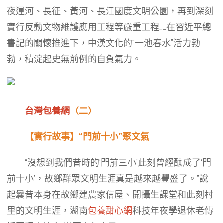
夜運河、長征、黃河、長江國度文明公園，再到深刻
實行反動文物維護應用工程等嚴重工程……在習近平總
書記的關懷推進下，中漢文化的“一池春水”活力勃
勃，積淀起史無前例的自負氣力。
台灣包養網
（二）
【實行故事】“門前十小”聚文氣
“沒想到我們昔時的‘門前三小’此刻曾經釀成了‘門
前十小’，故鄉群眾文明生涯真是越來越豐盛了。”說
起曩昔本身在故鄉建農家信屋、開攝生課堂和此刻村
里的文明生涯，湖南
包養甜心網
科技年夜學退休老傳