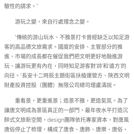
驗性的請求。”
游玩之變，來自行處理念之變。
“傳統的游山玩水、不雅景打卡曾經缺乏以知足游
客的高品德文旅需求。國度的安排、主管部分的推
進、市場的成長都在催促我們把文明更好地融進游
玩、讓游玩更有內在，同時知足游客對‘詩’和‘遠方’的
向往。”長安十二時辰主題街區扶植運營方、陜西文明
財產投資控股（團體）無限公司總司理盧濤說。
重看景，更重進景；造景不雅，更造氣氛。為了
讓唐文明成為景區真正的一部門，最年夜水平打造沉
醉式文旅新空間，design團隊依托專家資本，對唐風
唐俗停止了梳理，構成了唐食、唐飾、唐樂、唐俗、