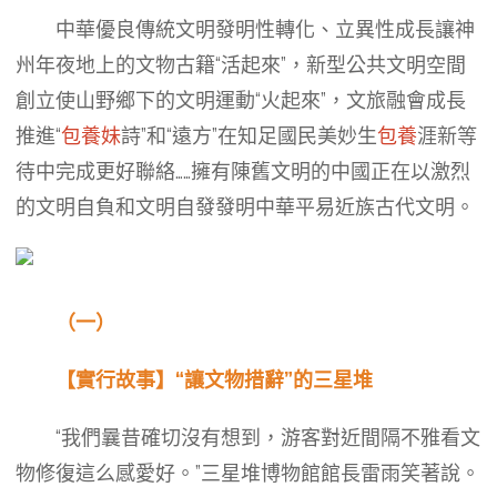
中華優良傳統文明發明性轉化、立異性成長讓神
州年夜地上的文物古籍“活起來”，新型公共文明空間
創立使山野鄉下的文明運動“火起來”，文旅融會成長
推進“
包養妹
詩”和“遠方”在知足國民美妙生
包養
涯新等
待中完成更好聯絡……擁有陳舊文明的中國正在以激烈
的文明自負和文明自發發明中華平易近族古代文明。
（一）
【實行故事】“讓文物措辭”的三星堆
“我們曩昔確切沒有想到，游客對近間隔不雅看文
物修復這么感愛好。”三星堆博物館館長雷雨笑著說。