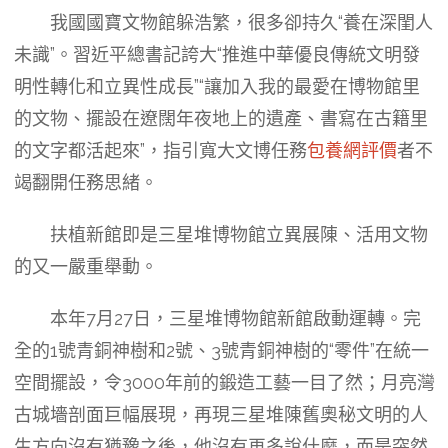
我國國寶文物館躲浩繁，很多卻持久“養在深閨人
未識”。習近平總書記誇大“推進中華優良傳統文明發
明性轉化和立異性成長”“讓加入我的最愛在博物館里
的文物、擺設在遼闊年夜地上的遺產、書寫在古籍里
的文字都活起來”，指引寬大文博任務
包養網評價
者不
竭翻開任務思緒。
扶植新館即是三星堆博物館立異展陳、活用文物
的又一嚴重舉動。
本年7月27日，三星堆博物館新館啟動運轉。完
全的1號青銅神樹和2號、3號青銅神樹的“零件”在統一
空間擺設，令3000年前的鍛造工藝一目了然；月亮灣
古城墻剖面巨幅展現，再現三星堆陳舊奧秘文明的人
生方向沒有猶豫之後，他沒有再多說什麼，而是突然