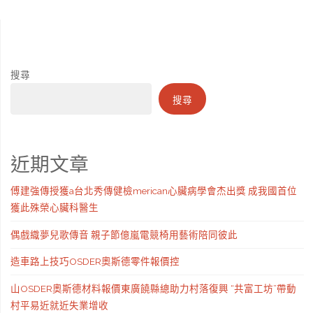
搜尋
搜尋
近期文章
傅建強傳授獲a台北秀傳健檢merican心臟病學會杰出獎 成我國首位
獲此殊榮心臟科醫生
偶戲織夢兒歌傳音 親子節億嵐電競椅用藝術陪同彼此
造車路上技巧OSDER奧斯德零件報價控
山OSDER奧斯德材料報價東廣饒縣總助力村落復興 “共富工坊”帶動
村平易近就近失業增收