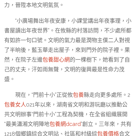
力，晉陞本地文明氣氛。
“小廣場舞出年夜安康，小課堂講出年夜事理，小
書屋讀出年夜世界”。在攸縣的村落訪問，不少處所都
有如許一句口號。文明的氣力最是潤物主僕二人對視
了半晌後，藍玉華走出屋子，來到門外的院子裡。果
然，在院子左邊
包養甜心網
的一棵樹下，她看到了自
己的丈夫，汗如雨無聲，文明的復興最是性命力茂
盛。
現在，“門前十小”正從攸
包養
縣走向更多處所。2
包養女人
021年以來，湖南省文明和游玩廳以推動公
共文明辦事“門前十小”工程為契機，在全省組織展開
“最美瀟湘文明陣地
包養網dcard
”創立。三年來，共有
1218個鄉鎮綜合文明站、社區和村級綜
包養價格
合文