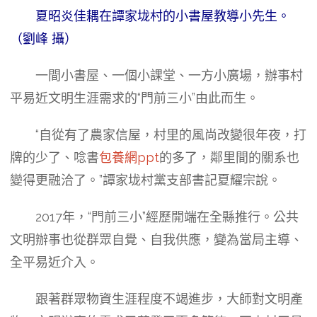
夏昭炎佳耦在譚家垅村的小書屋教導小先生。
（劉峰 攝）
一間小書屋、一個小課堂、一方小廣場，辦事村
平易近文明生涯需求的“門前三小”由此而生。
“自從有了農家信屋，村里的風尚改變很年夜，打
牌的少了、唸書
包養網ppt
的多了，鄰里間的關系也
變得更融洽了。”譚家垅村黨支部書記夏耀宗說。
2017年，“門前三小”經歷開端在全縣推行。公共
文明辦事也從群眾自覺、自我供應，變為當局主導、
全平易近介入。
跟著群眾物資生涯程度不竭進步，大師對文明產