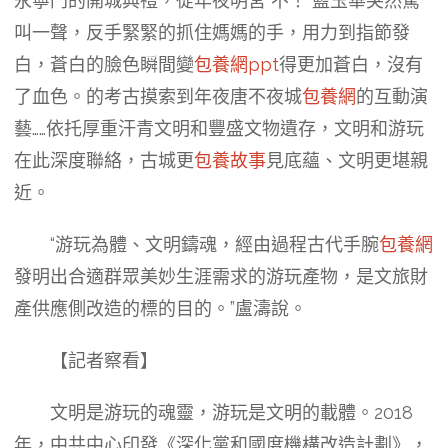
永寧門的開城典禮，從年夜明宮“不！”藍玉華突然驚
叫一聲，反手緊緊的抓住媽媽的手，用力到指節發
白，蒼白的臉色瞬間變
包養網ppt
得更加蒼白，沒有
了血色。的考古摸索到年夜唐不夜城
包養網
的互動演
藝……依托厚重汗青文明和豐盛文物遺存，文明和游玩
在此深度聯絡，古城更
包養故事
見底蘊、文明更堪親
近。
“游玩為體、文明鑄魂，經由過程古代手腕
包養網
發明出合適群眾美妙生涯需求的游玩產物，是文旅財
產供應側改造的標的目的。”盧濤說。
【記者察看】
文明是游玩的魂靈，游玩是文明的載體。2018
年，中共中心印發《深化黨和國度機構改造計劃》，