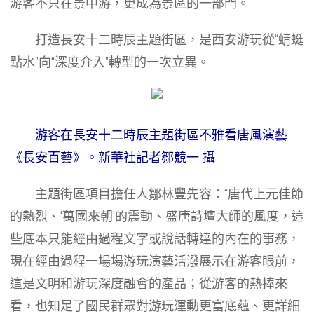
游客不只在景中游，更成為景區的一部門。
打造長安十二時辰主題街區，是西安游玩從“蜻蜓
點水”向“深度介入”轉型的一次立異。
游客在長安十二時辰主題街區不雅看唐風演藝
《長安百藝》。新華社記者鄒競一 攝
主題街區項目擔任人鄒林豐先容：“唐代上元佳節
的熱烈、‘萬國來朝’的震動、盛唐詩壇大師的風度，這
些底本只能經由過程文字或說話轉達的內在的事務，
現在經由過程一場場游玩演藝活潑展示在游客眼前，
這是文明和游玩深度融會的產品；從游客的熱捧來
看，也知足了國民群眾對游玩運動更富底蘊、更詳細