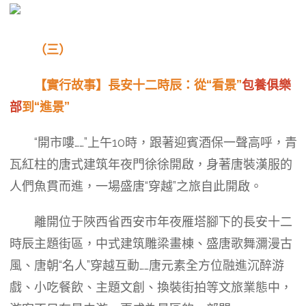
（三）
【實行故事】長安十二時辰：從“看景”
包養俱樂
部
到“進景”
“開市嘍……”上午10時，跟著迎賓酒保一聲高呼，青
瓦紅柱的唐式建筑年夜門徐徐開啟，身著唐裝漢服的
人們魚貫而進，一場盛唐“穿越”之旅自此開啟。
離開位于陜西省西安市年夜雁塔腳下的長安十二
時辰主題街區，中式建筑雕梁畫棟、盛唐歌舞瀰漫古
風、唐朝“名人”穿越互動……唐元素全方位融進沉醉游
戲、小吃餐飲、主題文創、換裝街拍等文旅業態中，