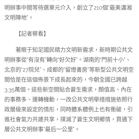
明辦事中間等待選單元介入，創立了210個“最美瀟湘
文明陣地”。
【記者察看】
著眼于知足國民精力文明新需求，新時期公共文
明辦事從“有沒有”轉向“好欠好”。湖南的“門前十小”、
北京的“27院兒”、成都的“留燈書房”等新型公共文明空
間恰是在這個佈景下成長起來的，今朝全國已跨越
3.35萬個。這些新空間貼合蒼生需求，顏值高、內在
的事務多、運轉機動，一改公共文明舉措措施依照行
政層級來設定的情形，同時體系體例上也有衝破，引
進社會氣力共建共享，撲滅了蒼生文明鄉情，買通下
層公共文明辦事“最后一公里”。