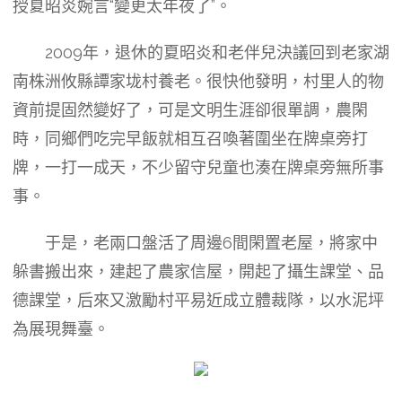
授夏昭炎婉言“變更太年夜了”。
2009年，退休的夏昭炎和老伴兒決議回到老家湖
南株洲攸縣譚家垅村養老。很快他發明，村里人的物
資前提固然變好了，可是文明生涯卻很單調，農閑
時，同鄉們吃完早飯就相互召喚著圍坐在牌桌旁打
牌，一打一成天，不少留守兒童也湊在牌桌旁無所事
事。
于是，老兩口盤活了周邊6間閑置老屋，將家中
躲書搬出來，建起了農家信屋，開起了攝生課堂、品
德課堂，后來又激勵村平易近成立體裁隊，以水泥坪
為展現舞臺。