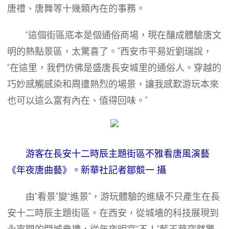
唐禮、唐舞等十幾類內在的事務。
“這個街區底本是個通俗商場，現在釀成體驗唐文
明的熱點景區，太驚喜了。”西安市平易近劉瑞說，
“在這里，我們仿佛是盛唐長安城里的通俗人。穿越的
巧妙感觸感染和周遭熱烈的場景，讓我感歎游玩本來
也可以這么富有內在、值得回味。”
游客在長安十二時辰主題街區不雅看唐風演藝
《年夜唐曲藝》。新華社記者鄒競一 攝
由“看景”變“進景”，游玩體驗的進級不只產生在長
安十二時辰主題街區。在西安，從城墻的科技展現到