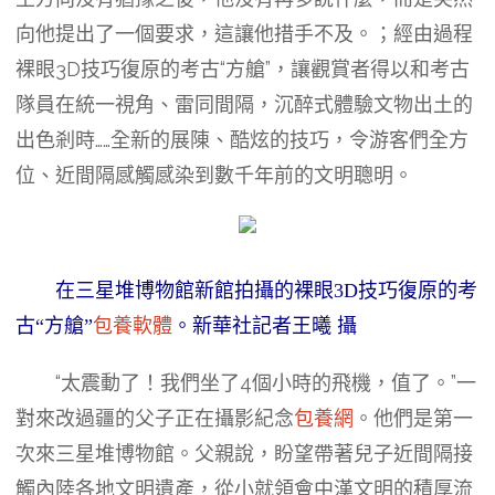
向他提出了一個要求，這讓他措手不及。；經由過程
裸眼3D技巧復原的考古“方艙”，讓觀賞者得以和考古
隊員在統一視角、雷同間隔，沉醉式體驗文物出土的
出色剎時……全新的展陳、酷炫的技巧，令游客們全方
位、近間隔感觸感染到數千年前的文明聰明。
在三星堆博物館新館拍攝的裸眼3D技巧復原的考
古“方艙”
包養軟體
。新華社記者王曦 攝
“太震動了！我們坐了4個小時的飛機，值了。”一
對來改過疆的父子正在攝影紀念
包養網
。他們是第一
次來三星堆博物館。父親說，盼望帶著兒子近間隔接
觸內陸各地文明遺產，從小就領會中漢文明的積厚流