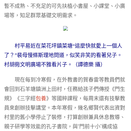
暫不成熟、不充足的可先扶植小書屋、小課堂、小廣
場等，知足群眾基礎文明需求。
村平易近在菜花坪鎮菜塘“這麼快就愛上一個人
了？”裴母慢條斯理地問道，似笑非笑的看著兒子。
村胡衕文明廣場不雅看片子。（譚德樂 攝）
現在每到冷寒假，在外教書的賀春雷等教員們就
會回到石羊塘鎮洲上田村，任務給孩子們傳授《門生
規》《三字經
包養
》等國粹課程，每周末還有技擊教
員來創辦技擊講堂。本年寒假，幾名鄉賢代表出資對
村里的舊小學停止了裝修，打算創辦兼具休息教導、
親子研學等效能的孔子書院，與“門前十小”構成協