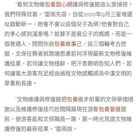
“看到文物維
包養甜心網
護與修復館這么受接待，
我們特殊欣喜。”雷雨先容，自從2020年9月三星堆遺
址啟動新一，她會不會以這個兒子為榮?他會對自己
的孝心感到滿意嗎？就算不是裴公子的媽媽，而是一
個普通人，問問你自
包養故事
己，這三個輪考古挖
掘，文保任務者就開端思慮若何浮現最新文物修復維
護結果，若何讓文物措辭、把汗青聰明告知人們，若
何讓寬大游客充足經由過程文物感觸感染中漢文明的
厚重和長遠。
“文物維護與修復館把
包養
進步前輩的文保舉措措
施以及維護修復技巧近間隔展現在游客
包養管道
面
前，使游客能和文保職員一路，第一時光見證文物維
護修復的最新結果。”雷雨說。