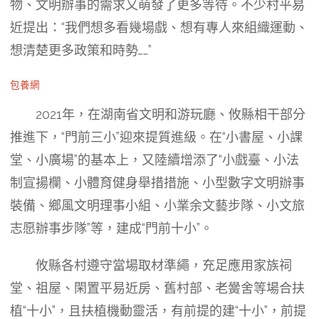
物、文明辦事的需求又萌發了更多等待。不少村平易
近提出：“我們想多看幾場戲、想有專人來組織運動、
想清楚更多政策和時勢……”
包養網
2021年，在湖南省文明和游玩廳、攸縣相干部分
推進下，“門前三小”迎來提質進級。在“小書屋、小課
堂、小廣場”的基本上，又陸續增添了“小戲臺、小法
制宣揚欄、小體育健身舉措措施、小型數字文明辦事
裝備、鄉風文明理事小組、小業余文藝步隊、小文旅
志愿辦事步隊”等，建成“門前十小”。
攸縣各村遵守當場取材準繩，充足應用家族祠
堂、祖屋、閑置平易近房、舊村部、老黌舍等場合扶
植“十小”，且扶植機動靈活，有前提的建“十小”，前提