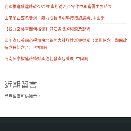
我國推進碳達峰碳OSDER奧斯德汽車零件中和獲得主要結果
山東萊西查包養網：鼎力成長聰明舉措措施農業_中國網
【找九宮格空間何楷儒】淥江書院的淵源及影響
四川查包養網心得加快培養強大計謀性新興財產（果斷信念，翻開改
造成長新六合）_中國網
海南保亭榴蓮蒔植財產蓬勃發查包養展_中國網
近期留言
尚無留言可供顯示。