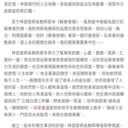
易近情，考索現代的人文地輿。有些感到和設法后再動筆，我寫作凡
是都是趁熱打鐵。
至于林語堂師長教師那本《蘇東坡傳》，能夠是今朝最為風行的
蘇東坡列傳。我對林師長教師的品德文章非常敬佩，他的小說、散
文、列傳我都看，他的《蘇東坡傳》看第一遍印象很好，后來看的遍
數越多，留上去的遺憾也越多。我的遺憾重要集中在——
林語堂師長教師更多表示了蘇東坡悲觀、心愛、風趣、寬厚、仁
慈的一面，而沒有寫出蘇東坡思惟感情的復雜性，沒有寫出蘇東坡精
力生涯的廣度，也沒有展現蘇東坡性命存在的深度。譬如，蘇東坡早
就透悟“人生如夢”，“休言萬事回頭空，未回頭時皆夢”，但他依然固
執于人生，“一蓑煙雨任生平”成了很多人的座右銘；他早就看穿了人
道的惡，但依然對一切人都佈滿溫情，居然對他弟弟說他眼中沒有一
個壞人，他對他人佈滿溫情，他人也對他報以暖和，他在黃州就感觸
感染到了“江城白酒三杯釅，野老蒼顏一笑溫”；他早就鄙夷“蝸角虛
名，蠅頭微利”，
共享會議室
但終其平生都積極朝上進步，“誰道人生
無再少，門前流水尚能西，休將白發唱黃雞”……
總之，這本列傳文筆流利好讀，林語堂師長教師筆端常帶情感，