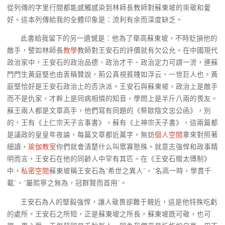
從列傳的字里行間都能感觸感染到林師長教師對蘇東坡的崇敬和愛
好。這本列傳給我的全體印象是：流利有余而深度缺乏。
此書給我留下的另一遺憾是：他為了舉高蘇東坡，不時貶損他的
敵手，譬如林師長
教學
教師對王安石的評價就有欠公允。在中國現代
政治家中，王安石的政治品德、政治才干、政治定力可謂一流，連蘇
門門生黃庭堅也由衷稱贊說，荊公真視貧賤如浮云，一世巨人也。黃
庭堅恰好是王安石政治上的否決派。王安石與蘇東坡，政治上是敵手
而不是仇家，才幹上是同病相憐的知音，學問上是半斤八兩的畏友。
蘇王兩人都是文章高手，他們寫有同題的《祭歐陰文忠公函》，別
的，王有《上仁宗天子言事書》，蘇有《上神宗天子書》，這兩篇都
是議政的皇皇年夜論，每篇文章都近萬字。無妨
個人空間
拿來對照著
細讀，
瑜伽教室
你們就會清楚什么叫眾寡懸殊。就意志強悍和政事精
明而言，王安石在他的同齡人中罕有其匹。在《王安石贈太傅制》
中，
私密空間
蘇東坡稱王安石為“希世之異人”，“名高一時，學貫千
載”，“屬熙寧之無為，冠群賢而首用”。
王安石為人的堅毅強悍，讓人敬畏卻難于親近，這是他特殊吃虧
的處所。王安石之所短，正是蘇東坡之所長，蘇東坡既可敬，也可