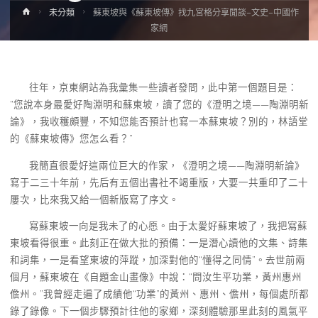
Home
未分類
蘇東坡與《蘇東坡傳》找九宮格分享閒談–文史–中國作
家網
往年，京東網站為我彙集一些讀者發問，此中第一個題目是：
“您說本身最愛好陶淵明和蘇東坡，讀了您的《澄明之境——陶淵明新
論》，我收穫頗豐，不知您能否預計也寫一本蘇東坡？別的，林語堂
的《蘇東坡傳》您怎么看？”
我簡直很愛好這兩位巨大的作家，《澄明之境——陶淵明新論》
寫于二三十年前，先后有五個出書社不竭重版，大要一共重印了二十
屢次，比來我又給一個新版寫了序文。
寫蘇東坡一向是我未了的心愿。由于太愛好蘇東坡了，我把寫蘇
東坡看得很重。此刻正在做大批的預備：一是潛心讀他的文集、詩集
和詞集，一是看望東坡的萍蹤，加深對他的“懂得之同情”。去世前兩
個月，蘇東坡在《自題金山畫像》中說：“問汝生平功業，黃州惠州
儋州。”我曾經走遍了成績他“功業”的黃州、惠州、儋州，每個處所都
錄了錄像。下一個步驟預計往他的家鄉，深刻體驗那里此刻的風氣平