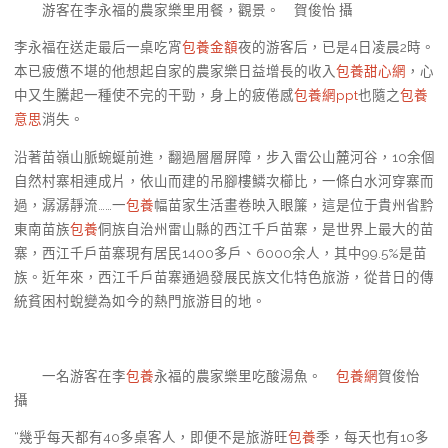
游客在李永福的農家樂里用餐，觀景。 賀俊怡 攝
李永福在送走最后一桌吃宵
包養金額
夜的游客后，已是4日凌晨2時。
本已疲憊不堪的他想起自家的農家樂日益增長的收入
包養甜心網
，心
中又生騰起一種使不完的干勁，身上的疲倦感
包養網ppt
也隨之
包養
意思
消失。
沿著苗嶺山脈蜿蜒前進，翻過層層屏障，步入雷公山麓河谷，10余個
自然村寨相連成片，依山而建的吊腳樓鱗次櫛比，一條白水河穿寨而
過，潺潺靜流……一
包養
幅苗家生活畫卷映入眼簾，這是位于貴州省黔
東南苗族
包養
侗族自治州雷山縣的西江千戶苗寨，是世界上最大的苗
寨，西江千戶苗寨現有居民1400多戶、6000余人，其中99.5%是苗
族。近年來，西江千戶苗寨通過發展民族文化特色旅游，從昔日的傳
統貧困村蛻變為如今的熱門旅游目的地。
一名游客在李
包養
永福的農家樂里吃酸湯魚。
包養網
賀俊怡
攝
“幾乎每天都有40多桌客人，即便不是旅游旺
包養
季，每天也有10多