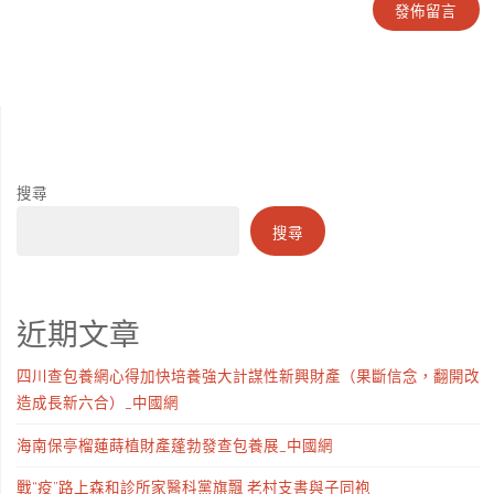
搜尋
搜尋
近期文章
四川查包養網心得加快培養強大計謀性新興財產（果斷信念，翻開改
造成長新六合）_中國網
海南保亭榴蓮蒔植財產蓬勃發查包養展_中國網
戰“疫”路上森和診所家醫科黨旗飄 老村支書與子同袍