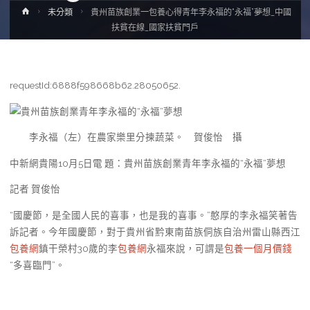
Home
未分類
貴州苗族創業一包養心得青年李永福的“永福”夢想_中國
扶貧在線_國家扶貧門戶
requestId:6888f598668b62.28050652.
李永福（左）在農家樂里分揀蔬菜。 賀俊怡 攝
中新網貴陽10月5日電 題：貴州苗族創業青年李永福的“永福”夢想
記者 賀俊怡
“國慶節，是全國人民的喜事，也是我的喜事。”憨厚的李永福笑著告
訴記者。今年國慶節，對于貴州省黔東南苗族侗族自治州雷山縣西江
包養網
鎮干榮村30歲的李
包養網
永福來說，可謂是
包養一個月價錢
“多喜臨門”。