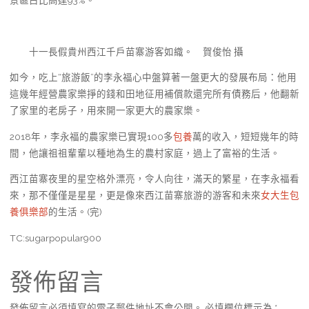
十一長假貴州西江千戶苗寨游客如織。 賀俊怡 攝
如今，吃上“旅游飯”的李永福心中盤算著一盤更大的發展布局：他用
這幾年經營農家樂掙的錢和田地征用補償款還完所有債務后，他翻新
了家里的老房子，用來開一家更大的農家樂。
2018年，李永福的農家樂已實現100多
包養
萬的收入，短短幾年的時
間，他讓祖祖輩輩以種地為生的農村家庭，過上了富裕的生活。
西江苗寨夜里的星空格外漂亮，令人向往，滿天的繁星，在李永福看
來，那不僅僅是星星，更是像來西江苗寨旅游的游客和未來
女大生包
養俱樂部
的生活。(完)
TC:sugarpopular900
發佈留言
發佈留言必須填寫的電子郵件地址不會公開。
必填欄位標示為
*