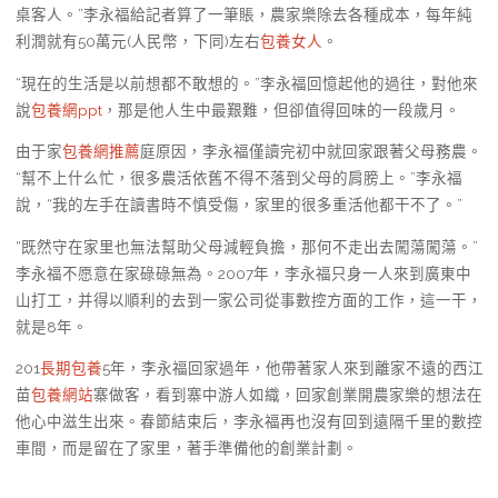
桌客人。”李永福給記者算了一筆賬，農家樂除去各種成本，每年純
利潤就有50萬元(人民幣，下同)左右
包養女人
。
“現在的生活是以前想都不敢想的。”李永福回憶起他的過往，對他來
說
包養網ppt
，那是他人生中最艱難，但卻值得回味的一段歲月。
由于家
包養網推薦
庭原因，李永福僅讀完初中就回家跟著父母務農。
“幫不上什么忙，很多農活依舊不得不落到父母的肩膀上。”李永福
說，“我的左手在讀書時不慎受傷，家里的很多重活他都干不了。”
“既然守在家里也無法幫助父母減輕負擔，那何不走出去闖蕩闖蕩。”
李永福不愿意在家碌碌無為。2007年，李永福只身一人來到廣東中
山打工，并得以順利的去到一家公司從事數控方面的工作，這一干，
就是8年。
201
長期包養
5年，李永福回家過年，他帶著家人來到離家不遠的西江
苗
包養網站
寨做客，看到寨中游人如織，回家創業開農家樂的想法在
他心中滋生出來。春節結束后，李永福再也沒有回到遠隔千里的數控
車間，而是留在了家里，著手準備他的創業計劃。