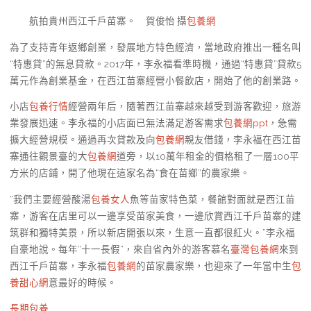
航拍貴州西江千戶苗寨。 賀俊怡 攝
包養網
為了支持青年返鄉創業，發展地方特色經濟，當地政府推出一種名叫
“特惠貸”的無息貸款。2017年，李永福看準時機，通過“特惠貸”貸款5
萬元作為創業基金，在西江苗寨經營小餐飲店，開始了他的創業路。
小店
包養行情
經營兩年后，隨著西江苗寨越來越受到游客歡迎，旅游
業發展迅速。李永福的小店面已無法滿足游客需求
包養網ppt
，急需
擴大經營規模。通過再次貸款及向
包養網
親友借錢，李永福在西江苗
寨通往觀景臺的大
包養網
道旁，以10萬年租金的價格租了一層100平
方米的店鋪，開了他現在這家名為“食在苗鄉”的農家樂。
“我們主要經營酸湯
包養女人
魚等苗家特色菜，餐館對面就是西江苗
寨，游客在店里可以一邊享受苗家美食，一邊欣賞西江千戶苗寨的建
筑群和獨特美景，所以新店開張以來，生意一直都很紅火。”李永福
自豪地說。每年“十一長假”，來自省內外的游客慕名
臺灣包養網
來到
西江千戶苗寨，李永福
包養網
的苗家農家樂，也迎來了一年當中生
包
養甜心網
意最好的時候。
長期包養