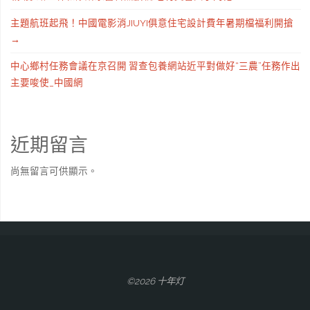
主題航班起飛！中國電影消JIUYI俱意住宅設計費年暑期檔福利開搶
→
中心鄉村任務會議在京召開 習查包養網站近平對做好“三農”任務作出
主要唆使_中國網
近期留言
尚無留言可供顯示。
©2026 十年灯