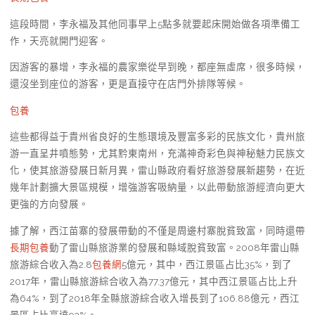
這段時間，李永福及其他同事早上5點多就要起床開始做各項準備工
作，天亮就開門迎客。
因游客的暴增，李永福的農家樂從早到晚，都座無虛席，很多時候，
還沒坐到座位的游客，更是直接守在店門外排隊等候。
包養
這些都得益于貴州省良好的生態環境及豐富多彩的民族文化，貴州旅
游一直呈井噴態勢，尤其黔東南州，充滿神奇彩色與神秘魅力民族文
化，使其旅游發展日新月異，雷山縣政府看好旅游發展新趨勢，在近
幾年計劃擴大景區規模，增強游客吸納量，以此帶動旅游經濟向更大
更強的方向發展。
據了解，西江苗寨的發展帶動的不僅是周邊村寨脫貧致富，同時還帶
長期包養
動了雷山縣旅游業的發展和縣域脫貧致富。2008年雷山縣
旅游綜合收入為2.8
包養網
5億元，其中，西江景區占比35%，到了
2017年，雷山縣旅游綜合收入為77.37億元，其中西江景區占比上升
為64%，到了2018年全縣旅游綜合收入增長到了106.88億元，西江
景區占比高達93%。