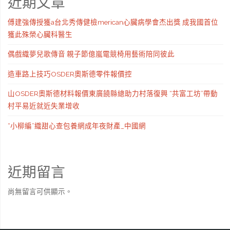
近期文章
傅建強傳授獲a台北秀傳健檢merican心臟病學會杰出獎 成我國首位
獲此殊榮心臟科醫生
偶戲織夢兒歌傳音 親子節億嵐電競椅用藝術陪同彼此
造車路上技巧OSDER奧斯德零件報價控
山OSDER奧斯德材料報價東廣饒縣總助力村落復興 “共富工坊”帶動
村平易近就近失業增收
“小柳編”織甜心查包養網成年夜財產_中國網
近期留言
尚無留言可供顯示。