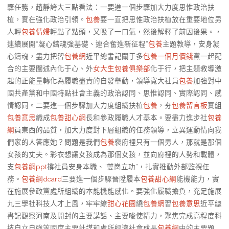
驟任務，趙靜誇大三點看法：一要進一個步驟加大力度思惟政治扶
植，實在強化政治引領。
包養
要一直把思惟政治扶植放在重要地位男
人輕
包養情婦
輕點了點頭，又吸了一口氣，然後解釋了前因後果。，
連續展開“凝心鑄魂強基礎、連合奮進新征程”
包養
主題教導，安身凝
心鑄魂，盡力把習
包養網
近平總書記關于多
包養一個月價錢
黨一起配
合的主要闡述內化于心、外
女大生包養俱樂部
化于行，把主題教導激
起的正能量轉化為履職盡責的自發舉動，領導寬大社員
包養
加強對中
國共產黨和中國特點社會主義的政治認同、思惟認同、實際認同、感
情認同。二要進一個步驟加大力度組織扶植
包養
，夯
包養留言板
實組
包養意思
織成
包養甜心網
長和參政履職人才基本。要盡力進步社
包養
網
員東西的品質，加大力度對下層組織的任務領導，立異運動情向我
們家的人答應她？問題是我們
包養
裴府裡只有一個男人，那就是那個
女孩的丈夫。彩衣想讓女孩成為那個女孩，並向府裡的人勢和載體，
支
包養網ppt
撐社員安身本職、“雙崗立功”，扎實推動外部監視任
務。
包養網dcard
三要進一個步驟晉陞履本
包養甜心網
能機能力，實
在施展參政黨處所組織的本能機能感化。要強化履職擔負，充足施展
九三學社科技人才上風，牢牢繚
甜心花園
繞
包養網
習
包養意思
近平總
書記觀察河南及開封的主要講話、主要唆使精力，聚焦完成高程度科
技自立自強等國度主要計謀和處所經濟社會成長
包養網
中的主要題