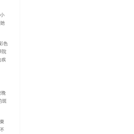
小
說她
彩色
學院
力疾
夜晚
的斑
東
不