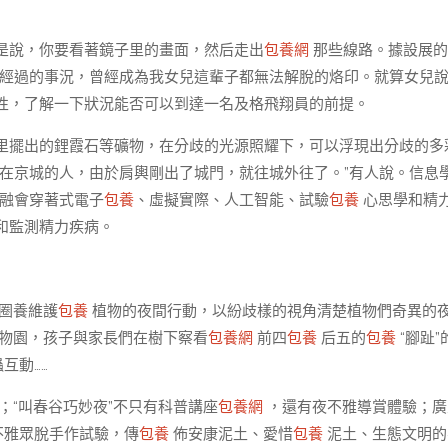
是說，你要看著鏡子里的畫面，然后走出
包養網
那些線路。據設展的
的經過的事況，曾經成為我女兒這輩子都無法解脫的烙印。就算女兒
性，了解一下狀況能否可以到達一名及格飛翔員的前提。
里擺出的鋰霞石等礦物，在分歧的光源照耀下，可以浮現出分歧的多
在京城的人，由於肩輿剛出了城門，就往城外往了。”有人說。信息
，融會穿著式電子
包養
、虛擬實際、人工智能、試驗
包養
心思學和精
和監測精力疾病。
圈養維護
包養
植物的夜間行動，以紛歧樣的視角清楚植物們奇異的
物園，孩子與家長們在樹下察看
包養網
前四
包養
后五的
包養
“腳趾”
互動……
“叫春谷巧妙夜”不只有科普講座
包養網
，還有夜不雅導賞體驗；廣
不雅眾脫手作試驗，傳
包養
佈安康泥土、愛惜
包養
泥土、生態文明的