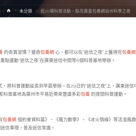
Home
未分類
近20場科普活動，點亮廣臺包養網站州科學之夜
養
的奇異習慣？獵奇
包養網
心，都可以在“迷信之夜”上獲得完
包養網
周重點運動“迷信之夜”在廣東迷信中間等6個科普基地舉辦。
，將科普運動延長到早晨舉辦。在29日的“迷信之夜”上，廣東迷信
0家科普基地為廣州市平易近帶來豐盛多彩
包養
的夜間科普運動。
有
包養網
個約會資料篇》、《魔力數學》、《冰火情緣》等活潑風趣
迷信事理，普及迷信常識。