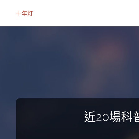
十年灯
近20場