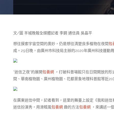
文/圖 羊城晚報全媒體記者 李鋼 通信員 吳晶平
想往摸索宇宙空間的奧妙，仍是想往清楚良多植物在夜間
包
成。29日晚，由廣州市科技局主辦的2020年廣州科技運動
“迷信之夜”的展開
包養網
，打破科普場館只在日間開放的形式
間、華南植物園、廣州植物園、花都景象地理科普館等近2
在廣東迷信中間，記者看到，這里的舞臺上設定《我和迷信
迷信扮演秀，用滑稽風
包養網
趣的方法
包養網
，來講述一個