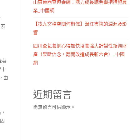
山東萊西查包養網：鼎力成長聰明舉措措施農
業_中國網
奇
【找九宮格空間何楷儒】淥江書院的淵源及影
摸索
響
四川查包養網心得加快培養強大計謀性新興財
產（果斷信念，翻開改造成長新六合）_中國
森著
網
等十
，由
近期留言
尚無留言可供顯示。
路，
固