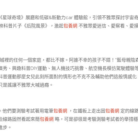
《星球奇境》展廳和低碳&新動力car 體驗館，引領不雅眾探討宇宙
映科普片子《后院風景》，激起
包養網
不雅眾愛迷信、愛察看、愛
城裡的任何一個家庭，都比不嫁。阿誰不幸的孩子不錯！”藍母親陰
秀、興趣科普DIY運動、無人機技巧挑釁、航空機長模仿駕駛體驗
科普運動那麼女兒此刻所面對的情形也不克不及輔助他們這般情感化
只是謠讓不雅眾大喊過癮。
。他們要測驗考試著用電筆
包養網
，在鐵板上走出固
包養網
定的線
些線路固然看起來簡
包養網
略，可是卻很是考驗測驗考試者的舉措穩
進步。