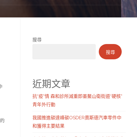
搜尋
搜尋
近期文章
中
抗“疫”情 森和診所減重即墨鰲山衛街道“硬核”
青年外行動
我國推進碳達峰碳OSDER奧斯德汽車零件中
的
和獲得主要結果