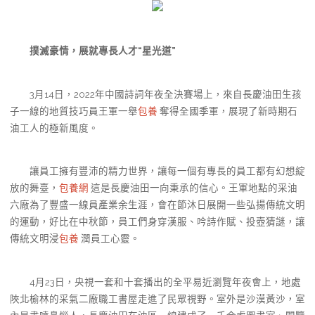
撲滅豪情，展就專長人才“星光道”
3月14日，2022年中國詩詞年夜全決賽場上，來自長慶油田生孩
子一線的地質技巧員王軍一舉
包養
奪得全國季軍，展現了新時期石
油工人的極新風度。
讓員工擁有豐沛的精力世界，讓每一個有專長的員工都有幻想綻
放的舞臺，
包養網
這是長慶油田一向秉承的信心。王軍地點的采油
六廠為了豐盛一線員產業余生涯，會在節沐日展開一些弘揚傳統文明
的運動，好比在中秋節，員工們身穿漢服、吟詩作賦、投壺猜謎，讓
傳統文明浸
包養
潤員工心靈。
4月23日，央視一套和十套播出的全平易近瀏覽年夜會上，地處
陜北榆林的采氣二廠職工書屋走進了民眾視野。室外是沙漠黃沙，室