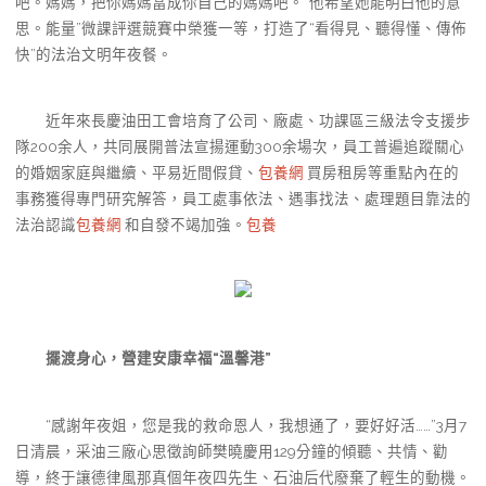
吧。媽媽，把你媽媽當成你自己的媽媽吧。”他希望她能明白他的意
思。能量”微課評選競賽中榮獲一等，打造了“看得見、聽得懂、傳佈
快”的法治文明年夜餐。
近年來長慶油田工會培育了公司、廠處、功課區三級法令支援步
隊200余人，共同展開普法宣揚運動300余場次，員工普遍追蹤關心
的婚姻家庭與繼續、平易近間假貸、
包養網
買房租房等重點內在的
事務獲得專門研究解答，員工處事依法、遇事找法、處理題目靠法的
法治認識
包養網
和自發不竭加強。
包養
擺渡身心，營建安康幸福“溫馨港”
“感謝年夜姐，您是我的救命恩人，我想通了，要好好活……”3月7
日清晨，采油三廠心思徵詢師樊曉慶用129分鐘的傾聽、共情、勸
導，終于讓德律風那真個年夜四先生、石油后代廢棄了輕生的動機。