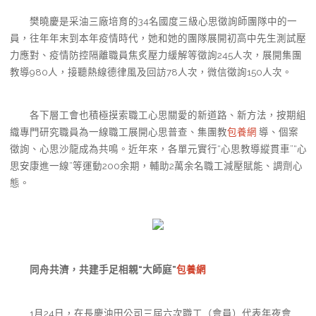
樊曉慶是采油三廠培育的34名國度三級心思徵詢師團隊中的一
員，往年年末到本年疫情時代，她和她的團隊展開初高中先生測試壓
力應對、疫情防控隔離職員焦炙壓力緩解等徵詢245人次，展開集團
教導980人，接聽熱線德律風及回訪78人次，微信徵詢150人次。
各下層工會也積極摸索職工心思關愛的新道路、新方法，按期組
織專門研究職員為一線職工展開心思普查、集團教
包養網
導、個案
徵詢、心思沙龍成為共鳴。近年來，各單元實行“心思教導縱貫車”“心
思安康進一線”等運動200余期，輔助2萬余名職工減壓賦能、調劑心
態。
同舟共濟，共建手足相親“大師庭”
包養網
1月24日，在長慶油田公司三屆六次職工（會員）代表年夜會