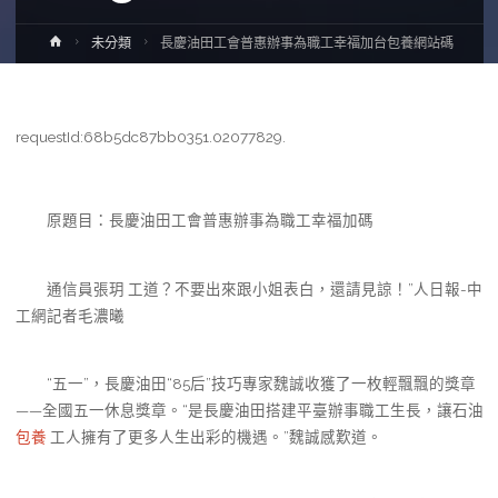
Home
未分類
長慶油田工會普惠辦事為職工幸福加台包養網站碼
requestId:68b5dc87bb0351.02077829.
原題目：長慶油田工會普惠辦事為職工幸福加碼
通信員張玥 工道？不要出來跟小姐表白，還請見諒！”人日報-中
工網記者毛濃曦
“五一”，長慶油田“85后”技巧專家魏誠收獲了一枚輕飄飄的獎章
——全國五一休息獎章。“是長慶油田搭建平臺辦事職工生長，讓石油
包養
工人擁有了更多人生出彩的機遇。”魏誠感歎道。