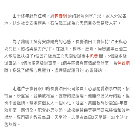
由于終年野外任務，周
包養網
遭的狀況閉塞荒漠、家人分家各
地、缺少社會支撐體系，石油職工成為心思題目多發易發人群。
為了讓職工擁有安康陽光的心態，長慶油田工會保持“油田與心
坎共建，體格與精力齊飛”，在銀川、榆林、慶陽、烏審旗等石油工
人聚居區扶植了1個公司級員工心思關愛辦事中
包養
間、6個廠處級
辦事站、3個功課區級辦事室、2個井區級負面情感發泄室，為
包養網
職工搭建了緩解心思壓力、處理情感題目的“心靈驛站”。
走進位于寧夏銀川的長慶油田公司級員工心思關愛辦事中間，招
待室、沙盤室、音樂放松室、宣府的總經理。他雖然聽父母的話，但
也不會拒絕。幫她這個女人一個小忙。泄室、集團教導沙龍室5年夜
效能室一應俱全，配套心思沙盤、放松練習儀等專門研究裝備和減壓
場地。專門研究教員每周一天坐診，志愿者每周2天坐班，24小時守
舊熱線。