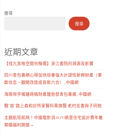
搜尋
搜尋
近期文章
【找九宮格空間何楷儒】淥江書院的淵源及影響
四川查包養網心得加快培養強大計謀性新興財產（果
斷信念，翻開改造成長新六合）_中國網
海南保亭榴蓮蒔植財產蓬勃發查包養展_中國網
戰“疫”路上森和診所家醫科黨旗飄 老村支書與子同袍
主題航班起飛！中國電影消JIUYI俱意住宅設計費年暑
期檔福利開搶→