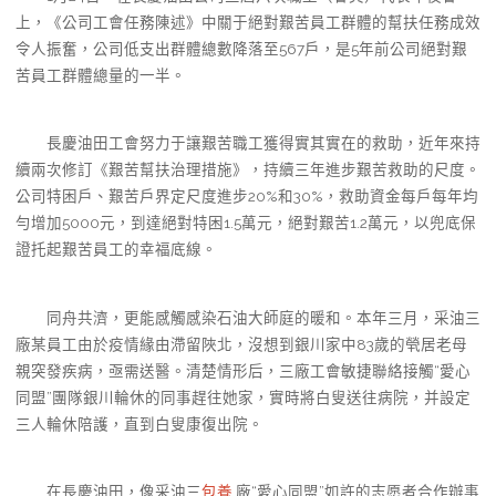
上，《公司工會任務陳述》中關于絕對艱苦員工群體的幫扶任務成效
令人振奮，公司低支出群體總數降落至567戶，是5年前公司絕對艱
苦員工群體總量的一半。
長慶油田工會努力于讓艱苦職工獲得實其實在的救助，近年來持
續兩次修訂《艱苦幫扶治理措施》，持續三年進步艱苦救助的尺度。
公司特困戶、艱苦戶界定尺度進步20%和30%，救助資金每戶每年均
勻增加5000元，到達絕對特困1.5萬元，絕對艱苦1.2萬元，以兜底保
證托起艱苦員工的幸福底線。
同舟共濟，更能感觸感染石油大師庭的暖和。本年三月，采油三
廠某員工由於疫情緣由滯留陜北，沒想到銀川家中83歲的煢居老母
親突發疾病，亟需送醫。清楚情形后，三廠工會敏捷聯絡接觸“愛心
同盟”團隊銀川輪休的同事趕往她家，實時將白叟送往病院，并設定
三人輪休陪護，直到白叟康復出院。
在長慶油田，像采油三
包養
廠“愛心同盟”如許的志愿者合作辦事