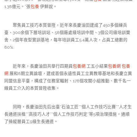
1.38億元。”張
包養
伊鮮說。
聚焦員工技巧本質晉陞，近年來長慶油田建成了450多個練兵
臺、300余個下層培訓站、58個廠處級培訓中間、3個公司級培訓黌
舍、2個年夜型實訓基地，每年培訓員工5.4萬人次，占員工總數的
80%.
近年來，長慶油田共舉行四期員
包養網
工五小結果
包養網
包養
網
展和8期立異論壇，建成首個永遠性員工立異教導基地和長慶立異
同盟信息平臺，構成了任務室輻射、178個攻關小組推動、數千名一
線員工介入的本質晉陞收集。
同時，長慶油田先后出臺“石油工匠”“個人工作技巧比賽”“人才生
長通道扶植”“高技巧人才”“個人工作技巧判定”等5項治理措施，通順
了操縱層員工9級生長通道。