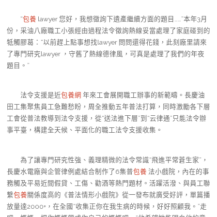
“
包養
lawyer 您好，我想徵詢下遺產繼續方面的題目……”本年3月
份，采油八廠職工小張經由過程法令徵詢熱線妥當處理了家庭碰到的
牴觸膠葛：“以前趕上點事想找lawyer 問問還得花錢，此刻廠里請來
了專門研究lawyer ，守舊了熱線德律風，可真是處理了我們的年夜
題目。”
法令支援是近
包養網
年來工會展開職工辦事的新範疇。長慶油
田工集聚焦員工急難愁盼，周全推動五年普法打算，同時激勵各下層
工會從普法教導到法令支援，從“送法進下層”到“云律通”只能法令辦
事平臺，構建全天候、平面化的職工法令支援收集。
為了讓專門研究性強、義理精微的法令常識“飛進平常蒼生家”，
長慶水電廠與企管律例處結合制作了6集普
包養
法小戲院，內在的事
務觸及平易近間假貸、工傷、勸酒等熱門題材。活躍活潑、與員工聯
繫
包養
關係度高的《普法情形小戲院》從一發布就廣受好評，單篇播
放量達2000+，在全國“收集正你在我生病的時候，好好照顧我。”走