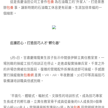
這是長慶油田公司工會作
包養
為石油職工的“外家人”，打造普惠
辦
包養
事，讓新時期的石油職工休息更有莊嚴、生涯加倍幸福的一
個縮影。
庇護匠心，打造技巧人才“孵化器”
5月1日，甘肅慶陽隴東生孩子批示中間張伊鮮立異任務室里，一
場別緻的操縱工技巧培訓正在停止。走進虛擬實操練兵室，千里之外
的井場仿佛被拉到面前，復雜的管閥配件拆解長途即可操縱，手感跟
實行操縱幾無
包養網
差異。VR、AR、年夜數據、3D打印等高端技巧
裝備讓培訓職員倍感別緻。
“平面化、體驗式、輻射式、文娛性的培訓形式，成為技巧專家
生長成才的孵化器，立異任務室骨干成員從最後的6人成長到6個專
家小組100余人，發現適用新型專利61項，為油
包養
田發明經濟效益