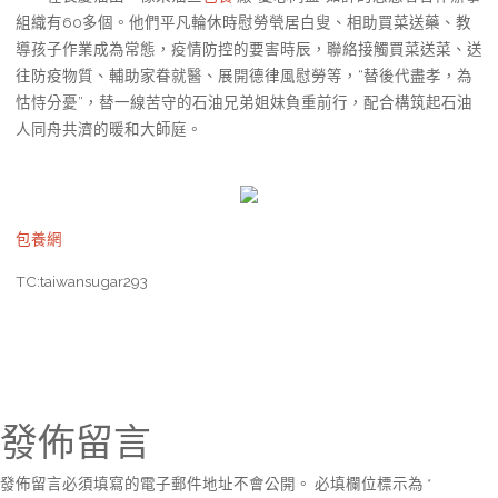
組織有60多個。他們平凡輪休時慰勞煢居白叟、相助買菜送藥、教
導孩子作業成為常態，疫情防控的要害時辰，聯絡接觸買菜送菜、送
往防疫物質、輔助家眷就醫、展開德律風慰勞等，“替後代盡孝，為
怙恃分憂”，替一線苦守的石油兄弟姐妹負重前行，配合構筑起石油
人同舟共濟的暖和大師庭。
包養網
TC:taiwansugar293
發佈留言
發佈留言必須填寫的電子郵件地址不會公開。
必填欄位標示為
*