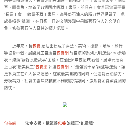
內是書噴鼻惱人，長慶油田在油區一線建成了一千余處圖書室、閱覽
室、圖書角，培養了11個國度級職工書屋，並且在工會普惠辦事平臺
“長慶工會”上線電子職工書屋，為豐盛石油人的精力世界構筑了一處
處書噴鼻“綠洲”，在日復一日的文明浸潤中果斷著石油人的文明自
負，修養著石油人奇特的精力氣質。
近年來，長
包養
慶油田建成了書法、美術、攝影、足球、騎行
等協會21個，展開員工自編自
包養網
導自演的系列文明運動400余場
次。繚繞“講好長慶故事”主題，在油田6年夜區域43個下層單元展開
上百次“最美員工”
包養網
評選
包養網
、“最強實干家”講述等運動，讓
更多員工在介入多彩運動、綻放最美自我的同時，促進對石油精力、
勞模精力、社會主義焦點價值不雅的感情認同，激起愛企愛黨愛國的
熱忱。
包養網
法令支援，構筑善
包養
治揚正“能量場”