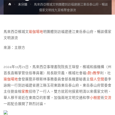
Home
未分類
馬來西亞檳城文明團體到訪福建連江東岳泰山府，暢談
儒家文明找九宮格聚會源流
馬來西亞檳城文
瑜伽場地
明團體到訪福建連江東岳泰山府，暢談儒家
文明源流
來源：主辦方
2024年11月21日，馬來西亞事理書院院長王琛發，檳城和諧機構（州
首長直轄掌管信俗專員署）局長歐宗義，檳城社會福
1對1教學
利、社
瑜伽場地
會發展暨非穆斯林事務委員會部長機要秘書主
個人空間
委李
詠絢一行到訪福建省連江縣玉荷東路東岳泰山府。東岳泰山府管委會
主任劉金榕
家教
招待了一行人，雙方就若何摸索明清以來儒家文明、
華人移平易近在東南亞的影響，加強兩地文明交通和學
小樹屋
術
交流
一起配合展開了熱烈討論。