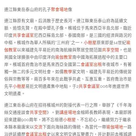
連江縣東岳泰山府的孔子
聚會場地
像
連江縣原有文廟，后消散于歷史長河。連江縣東岳泰山府為延續文
脈、追憶先賢，在殿中塑孔子像。檳城位于馬來西亞半島北部，臨近
印度
共享會議室
尼西亞蘇島北部、泰國南部，是三國的經濟與路況的
中樞。檳城作為華人所稱的“三州府”之一，
小樹屋
原來即是14世紀
瑜
伽教室
以來福建先平易近的南海航線與聚居空間范圍
共享空間
，也是
英國全球擴張中由印度洋向
瑜伽教室
南中國海拓展過程中的主要口
岸。檳城首府喬治市是馬來西亞全國第二
會議室出租
年夜城市，有著
獨一無二的多元文明社會，如儒
教學
家文明、福建先平易近的傳統習
俗與宗教等等，兩百多年來在此戰爭共處、互惠互重，首府喬治市是
先平
小樹屋
易近文明遺產集中地點，于2
共享會議室
008年進選世界
文明遺產。
連江東岳泰山府在招待檳城州的對接代表一行之際，舉辦了《千年海
絲交通座談會
共享空間
》。劉
講座場地
金榕師長教師表現，本廟即將
迎來建廟900周年，將不忘祖德
小樹屋
、不忘初心，繼續努力于繼承
本縣本廟唐宋以
交流
下面向海絲路的傳統、為當代一帶
瑜伽場地
一路
沿途延續歷
會議室出租
史以來文明交通互鑒盡力，并計劃前去檳城調