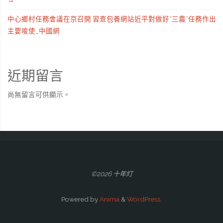
中心鄉村任務會議在京召開 習查包養網站近平對做好“三農”任務作出
主要唆使_中國網
近期留言
尚無留言可供顯示。
©2026 十年灯
Powered by
Anima
&
WordPress.