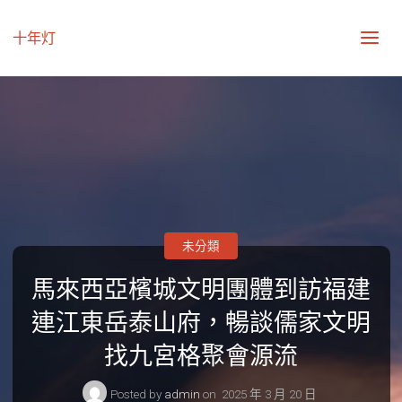
十年灯
未分類
馬來西亞檳城文明團體到訪福建
連江東岳泰山府，暢談儒家文明
找九宮格聚會源流
Posted by
admin
on
2025 年 3 月 20 日