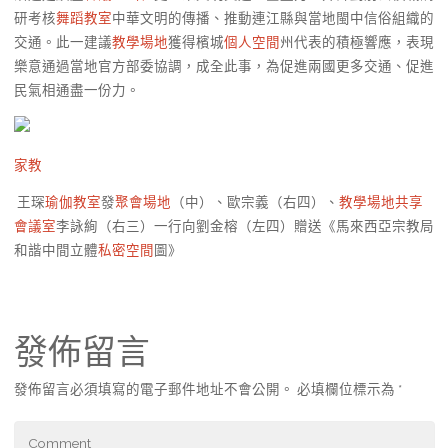
研考核
舞蹈教室
中華文明的傳播、推動連江縣與當地閩中信俗組織的
交通。此一建議
教學場地
獲得檳城
個人空間
州代表的積極響應，表現
樂意通過當地官方部委協調，成全此事，為促進兩國更多交通、促進
民氣相通盡一份力。
家教
王琛
瑜伽教室
發
聚會場地
（中）、歐宗義（右四）、
教學場地
共享
會議室
李詠絢（右三）一行向劉金榕（左四）贈送《馬來西亞宗教局
和諧中間立體
私密空間
圖》
發佈留言
發佈留言必須填寫的電子郵件地址不會公開。
必填欄位標示為
*