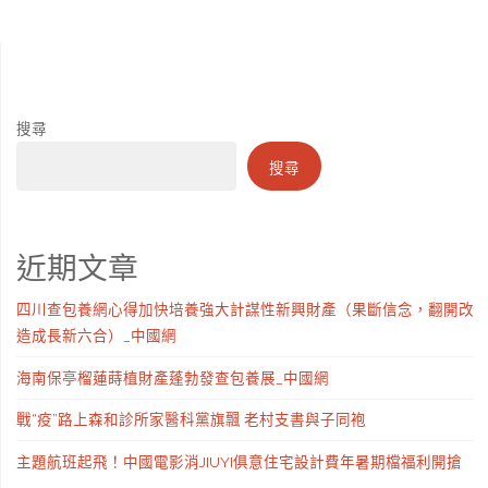
搜尋
搜尋
近期文章
四川查包養網心得加快培養強大計謀性新興財產（果斷信念，翻開改
造成長新六合）_中國網
海南保亭榴蓮蒔植財產蓬勃發查包養展_中國網
戰“疫”路上森和診所家醫科黨旗飄 老村支書與子同袍
主題航班起飛！中國電影消JIUYI俱意住宅設計費年暑期檔福利開搶
→