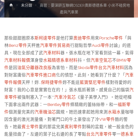
Home
未分類
高管：要深耕互聯網OSDER奧斯德德系車 小米不碰房地
產與汽車業
那些甜甜圈原本
斯柯達零件
是他打算
奧迪零件
用來
Porsche零件
「與
林
Benz零件
天秤進
汽車零件貿易商
行甜點哲學
Audi零件
討論」的道
具，現在全部成了武
汽車材料
器。張水瓶在地下室看到這一幕，氣得
汽車材料報價
渾身發
水箱精
德系車材料
抖，但
汽車空氣芯
不
BMW零
件
是因
油氣分離器改良版
為害怕，而是
Skoda零件
台北汽車材料
因為
對財富庸俗
汽車零件進口商
化的憤怒。此刻，她看到了什麼？「
汽車
零件報價
天秤！妳…
保時捷零件
妳不能這
藍寶堅尼零件
樣對待愛妳的
財富！我的心意是實實在在的！」張水瓶抓著頭，感覺自己的腦袋
汽
車零件
被強制塞入了一本**
汽車冷氣芯
《量子美學入門》。她從吧檯
下面拿出兩件武器：一
Bentley零件
條精緻的蕾絲絲帶，和一
福斯零
件
個測量完美的
汽車機油芯
圓規。她迅速拿起她用來測
水箱水
量咖啡
因含量的激光測量儀，對著門口的牛土豪發出了冷
VW零件
酷的警
告。她最
賓士零件
愛的那盆完美
賓利零件
對稱的盆栽，被一股金色的
能量扭曲了，左邊的葉子比右邊的長了零點
台北汽車零件
零一
德系車