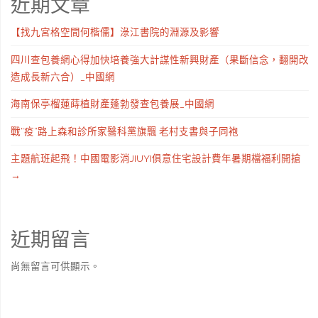
近期文章
【找九宮格空間何楷儒】淥江書院的淵源及影響
四川查包養網心得加快培養強大計謀性新興財產（果斷信念，翻開改
造成長新六合）_中國網
海南保亭榴蓮蒔植財產蓬勃發查包養展_中國網
戰“疫”路上森和診所家醫科黨旗飄 老村支書與子同袍
主題航班起飛！中國電影消JIUYI俱意住宅設計費年暑期檔福利開搶
→
近期留言
尚無留言可供顯示。