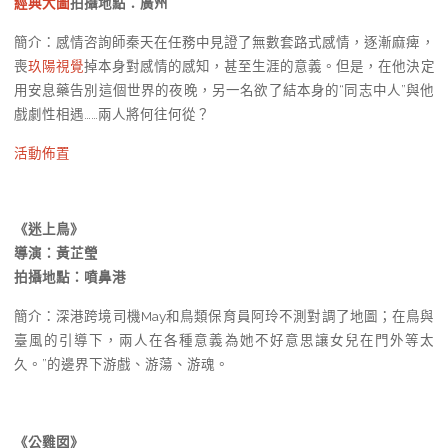
經典大圖
拍攝地點：廣州
簡介：感情咨詢師秦天在任務中見證了無數套路式感情，逐漸麻痺，
喪
玖陽視覺
掉本身對感情的感知，甚至生涯的意義。但是，在他決定
用安息藥告別這個世界的夜晚，另一名欲了結本身的“同志中人”與他
戲劇性相遇……兩人將何往何從？
活動佈置
《迷上鳥》
導演：黃芷瑩
拍攝地點：噴鼻港
簡介：深港跨境司機May和鳥類保育員阿玲不測對調了地圖；在鳥與
臺風的引導下，兩人在各種意義為她不好意思讓女兒在門外等太
久。”的邊界下游戲、游蕩、游魂。
《公雞囡》