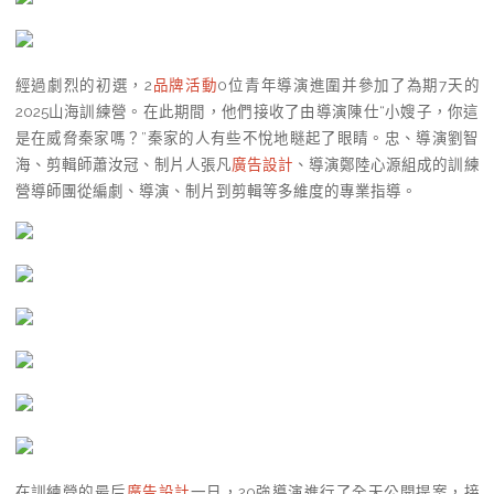
經過劇烈的初選，2
品牌活動
0位青年導演進圍并參加了為期7天的
2025山海訓練營。在此期間，他們接收了由導演陳仕“小嫂子，你這
是在威脅秦家嗎？”秦家的人有些不悅地瞇起了眼睛。忠、導演劉智
海、剪輯師蕭汝冠、制片人張凡
廣告設計
、導演鄭陸心源組成的訓練
營導師團從編劇、導演、制片到剪輯等多維度的專業指導。
在訓練營的最后
廣告設計
一日，20強導演進行了全天公開提案，接