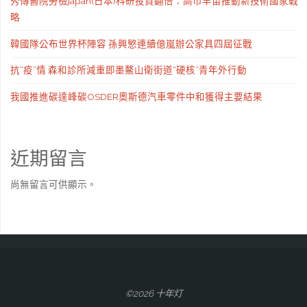
秀傳醫院勞檢japan(日本)科研投資翻倍：高市早苗推動新技術國家戰
略
韓國隊公布世界杯陣容 孫興慜連續億嵐辦公家具四屆征戰
抗“疫”情 森和診所減重即墨鰲山衛街道“硬核”青年外行動
我國推進碳達峰碳OSDER奧斯德汽車零件中和獲得主要結果
近期留言
尚無留言可供顯示。
©2026 十年灯