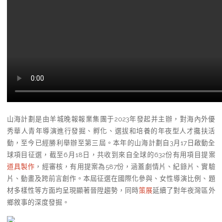
山海計劃是由羊城晚報報業集團于2023年發起并主辦，對海內外優
秀華人青年導演進行發掘、孵化、選拔和培養的年夜型人才攙扶活
動，至今已經勝利舉辦至第三屆。本年的山海計劃自3月17日啟動全
球項目征選，截至6月18日，共收到來自全球的632份有用項目提案
道具製作
，經審核，有用提案為587份，涵蓋劇情片、紀錄片、實驗
片、動畫及跨前言創作。本屆征選在國際化參與、女性導演比例、題
材多樣性等方面均呈現顯著晉陞趨勢，同時
策展
延續了對年夜灣區外
鄉敘事的深度發掘。