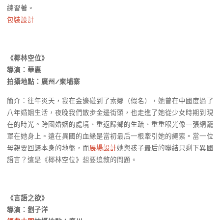
練習著。
包裝設計
《椰林空位》
導演：華惠
拍攝地點：廣州/柬埔寨
簡介：往年炎天，我在金邊碰到了索娜（假名），她曾在中國度過了
⼋年婚姻⽣活，夜晚我們散步金邊街頭，也走進了她從少⼥時期到現
在的時光。跨國婚姻的處境、重返歸鄉的生疏、重重眼光像一張網籠
罩在她⾝上。遠在異國的血緣是當初最后一根牽引她的繩索。當一位
母親要回歸本身的地盤，而
展場設計
她與孩子最后的聯結只剩下異國
語言？這是《椰林空位》想要追敘的問題。
《言語之欲》
導演：劉子洋