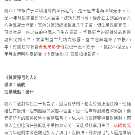
簡介：怪樓位于深圳邊緣的⻰崗⽼街，是⼀座由港商溫耀光于20世
紀70年月投資⾃建的私⼈室第。建筑共有11層，從外⽴⾯到室內家具
均為混凝⼟澆筑，室內分區錯綜復雜且⼏乎⽆窗，但⽣產效能完備，
可以說是⼀座少有的中國末⽇⽣存建筑。 怪樓屋內的復雜裝飾也體
現出⺠間崇奉、⽂學對屋主的精力影響。屋主陸續建築了怪樓20
年，有關它的都會
奇藝果影像
傳說也⼀直不絕于⽿，據說20世紀90
年月⾹港明珠臺節⽬《今夜睇真D》就曾拍攝報道。
《練習彈弓的人》
導演：侯眺
拍攝地點：廣州
簡介：這對情侶三十多歲了，還沒有結婚，也沒有個正經任務。他倆
租住在廣州一個制船廠的家屬小區里。受一個年輕創業者的邀請，他
們把所有的精神投進在練習彈弓上，以求在自媒體賽道獲得勝利。兩
個人空想這份任務既能不受拘束安閒，又能攢錢享用生涯……
玖陽視覺
直到年輕創業者悲觀地加入了項目，沒辦法，練習彈弓的人還是繼續