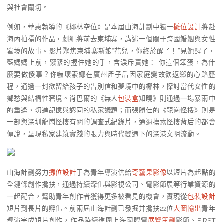
與社會關切。
例如，華惠執導的《椰林空位》是本屆山海計劃中獨一
攤位設計
將赴
海內拍攝的作品，劇組將前去柬埔寨，講述一個關于跨國婚姻與女性
窘境的故事。影片聚焦柬埔寨新娘“花兒，你終於醒了！”見她醒了，
藍媽媽上前，緊緊的握住她的手，含淚斥責她：“你這個笨蛋，為什
麼要做傻事？你嚇壞索娜在廣州產子后因家庭變故欲返鄉的心路歷
程，通過一封欲留給孩子的告別信和夢境中的椰林，探討當代女性的
鄉愁與結構性窘境。肖巴爾的《無人
包裝盒
知曉》則通過一場暴雨中
的重逢，切進記憶與認同的私家議題；而張勝佳的《龍崗怪樓》則是
一部與深圳龍崗怪樓有關的調查式紀錄片，通過摸索怪樓背后的都會
傳說，呈現私家建筑實踐的張力與時代變遷下的深港文明流動。
山海計劃努力
攤位設計
于為青年導演供給
奇藝果影像
以短片為起點的
全鏈條創作攙扶，通過持續深化與影視公司、電影節展等行業資源的
一起配合，幫助青年創作者獲得更多被看見的機會，實現從
包裝設計
短片到長片的孵化。前兩屆山海計劃已發掘并攙扶22位
大圖輸出
青年
導演完成短片創作，作品陸續進圍上海國際電
展覽策劃
影節、FIRST