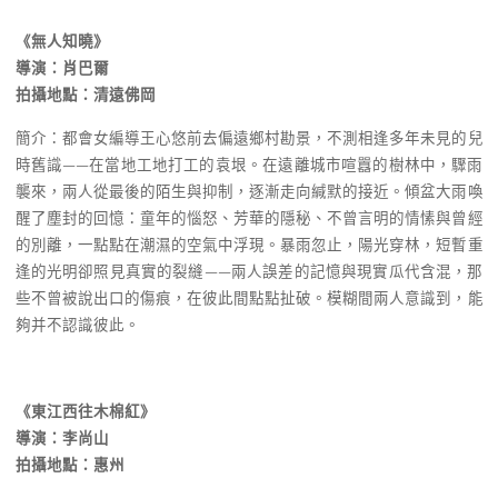
《無人知曉》
導演：肖巴爾
拍攝地點：清遠佛岡
簡介：都會女編導王心悠前去偏遠鄉村勘景，不測相逢多年未見的兒
時舊識——在當地工地打工的袁垠。在遠離城市喧囂的樹林中，驟雨
襲來，兩人從最後的陌生與抑制，逐漸走向緘默的接近。傾盆大雨喚
醒了塵封的回憶：童年的惱怒、芳華的隱秘、不曾言明的情愫與曾經
的別離，一點點在潮濕的空氣中浮現。暴雨忽止，陽光穿林，短暫重
逢的光明卻照見真實的裂縫——兩人誤差的記憶與現實瓜代含混，那
些不曾被說出口的傷痕，在彼此間點點扯破。模糊間兩人意識到，能
夠并不認識彼此。
《東江西往木棉紅》
導演：李尚山
拍攝地點：惠州