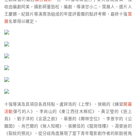
收由編劇阿美，攝影師董勁松，編劇、導演甘小二，策展人、選片人
王慶鏘，紀錄片導演周浩組成的年度評委團的點評考察，最終十強
策
展
名單得以確定。
十強導演及其項目各具特點。盧鋅浩的《上學》、侯眺的《練習
開幕
活動
彈弓的人》、李尚山的《東江西往木棉紅》、黃芷瑩的《迷上
鳥》、劉子洋的《言語之欲》、華惠的《椰林空位》、李景宇的《公
雞囡》、肖巴爾的《無人知曉》、張勝佳的《龍崗怪樓》、湯雯迪的
《裂紋的預兆》，從分歧角度展現了當下青年電影創作者的新銳視角