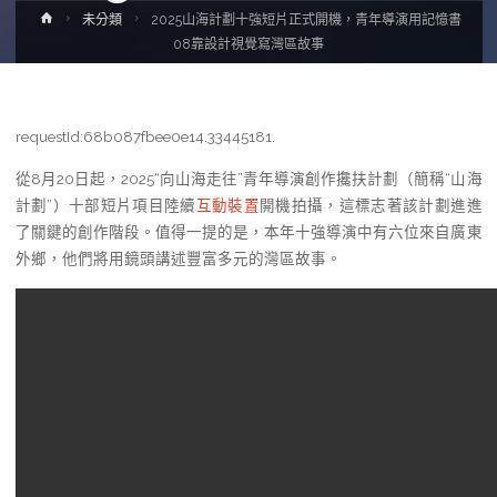
Home
未分類
2025山海計劃十強短片正式開機，青年導演用記憶書
08靠設計視覺寫灣區故事
requestId:68b087fbee0e14.33445181.
從8月20日起，2025“向山海走往”青年導演創作攙扶計劃（簡稱“山海
計劃”）十部短片項目陸續
互動裝置
開機拍攝，這標志著該計劃進進
了關鍵的創作階段。值得一提的是，本年十強導演中有六位來自廣東
外鄉，他們將用鏡頭講述豐富多元的灣區故事。