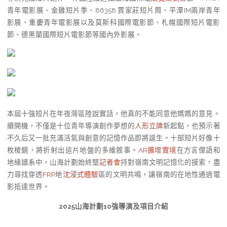
青年電影展、金雞短片季、86358 賈家莊短片周、平潭IM兩岸青年
影展、重慶青年電影展以及莫斯科國際電影節、札幌國際短片電影
節、德黑蘭國際短片電影節等國內外影展。
本屆十強短片在年夜灣區陸說實話，他真的不能同意他媽媽的意見。
續開機，不僅是十位青年導演創作夢想的
人形立牌
新起點，也預示著
不久后又一批充滿活氣與創意的記憶作品即將誕生。十部短片好像十
枚棱鏡，將折射出這片地盤的多維敘事。
AR擴增實境
在方言俚語和
地緣譜系中，山海計劃始終堅
記者會
持對嶺南文明記憶化的摸索，盡
力尋找穿透
FRP
地
沈浸式體驗
區的文明共鳴，讓嶺南的在地性通過電
影抵達世界。
2025山海計劃10強導演及項目介紹