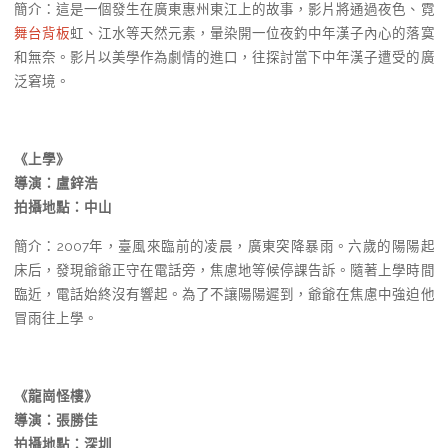
簡介：這是一個發生在廣東惠州東江上的故事，影片將通過夜色、霓
舞台背板
虹、江水等天然元素，暈染開一位夜釣中年漢子內心的落寞
和無奈。影片以美學作為劇情的進口，往探討當下中年漢子遭受的廣
泛窘境。
《上學》
導演：盧鋅浩
拍攝地點：中山
簡介：2007年，臺風來臨前的凌晨，廣東突降暴雨。六歲的陽陽起
床后，發現爺爺正守在電話旁，焦慮地等候停課告訴。隨著上學時間
臨近，電話始終沒有響起。為了不讓陽陽遲到，爺爺在焦慮中強迫他
冒雨往上學。
《龍崗怪樓》
導演：張勝佳
拍攝地點：深圳