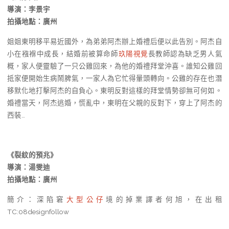
導演：李景宇
拍攝地點：廣州
姐姐東明移平易近國外，為弟弟阿杰辦上婚禮后便以此告別。阿杰自
小在襁褓中成長，結婚前被算命師
玖陽視覺
長教師認為缺乏男人氣
概，家人便靈驗了一只公雞回來，為他的婚禮拜堂沖喜。誰知公雞回
抵家便開始生病鬧脾氣，一家人為它忙得暈頭轉向。公雞的存在也潛
移默化地打擊阿杰的自負心。東明反對這樣的拜堂情勢卻無可何如。
婚禮當天，阿杰逃婚，慌亂中，東明在父親的反對下，穿上了阿杰的
西裝…
《裂紋的預兆》
導演：湯雯迪
拍攝地點：廣州
簡介：深陷窘
大型公仔
境的掉業譯者何旭，在出租
TC:08designfollow