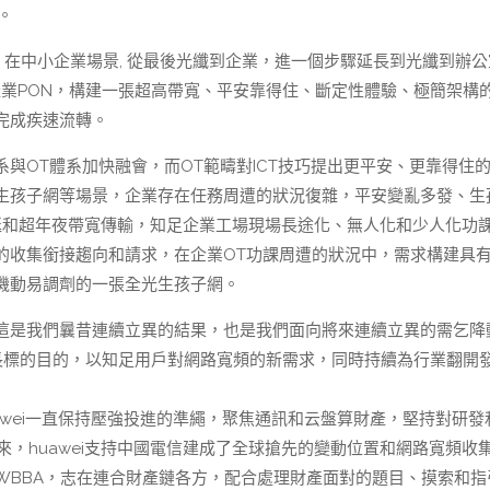
。
。在中小企業場景, 從最後光纖到企業，進一個步驟延長到光纖到辦公
和產業PON，構建一張超高帶寬、平安靠得住、斷定性體驗、極簡架構
完成疾速流轉。
系與OT體系加快融會，而OT範疇對ICT技巧提出更平安、更靠得住
生孩子網等場景，企業存在任務周遭的狀況復雜，平安變亂多發、生
延和超年夜帶寬傳輸，知足企業工場現場長途化、無人化和少人化功
的收集銜接趨向和請求，在企業OT功課周遭的狀況中，需求構建具
機動易調劑的一張全光生孩子網。
這是我們曩昔連續立異的結果，也是我們面向將來連續立異的需乞降
G的財產成長標的目的，以知足用戶對網路寬頻的新需求，同時持續為行業翻開
awei一直保持壓強投進的準繩，聚焦通訊和云盤算財產，堅持對研發
來，huawei支持中國電信建成了全球搶先的變動位置和網路寬頻收
WBBA，志在連合財產鏈各方，配合處理財產面對的題目、摸索和指