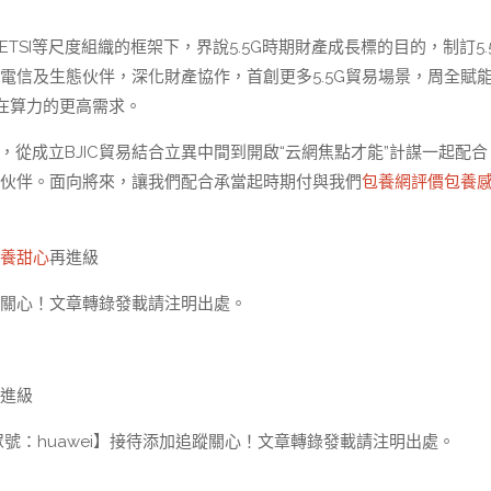
ETSI等尺度組織的框架下，界說5.5G時期財產成長標的目的，制訂5.
國電信及生態伙伴，深化財產協作，首創更多5.5G貿易場景，周全賦
在算力的更高需求。
，從成立BJIC貿易結合立異中間到開啟“云網焦點才能”計謀一起配合
伙伴。面向將來，讓我們配合承當起時期付與我們
包養網評價
包養
養甜心
再進級
追蹤關心！文章轉錄發載請注明出處。
再進級
大眾號：huawei】接待添加追蹤關心！文章轉錄發載請注明出處。