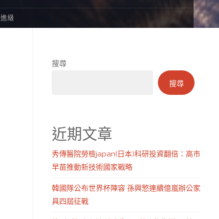
再進級
搜尋
搜尋
近期文章
秀傳醫院勞檢japan(日本)科研投資翻倍：高市
早苗推動新技術國家戰略
韓國隊公布世界杯陣容 孫興慜連續億嵐辦公家
具四屆征戰