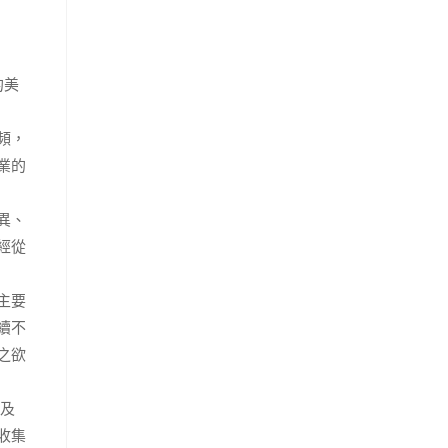
的美
頻，
業的
異、
經從
主要
續不
之欲
以及
收集