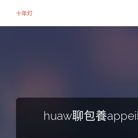
十年灯
huaw聊包養ap