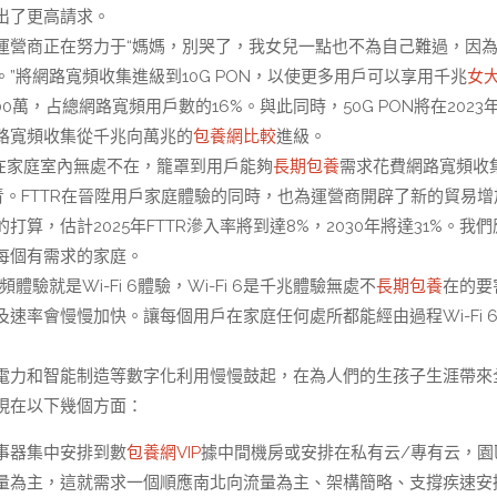
出了更高請求。
，運營商正在努力于“媽媽，別哭了，我女兒一點也不為自己難過，因
將網路寬頻收集進級到10G PON，以使更多用戶可以享用千兆
女
0萬，占總網路寬頻用戶數的16%。與此同時，50G PON將在2023
路寬頻收集從千兆向萬兆的
包養網比較
進級。
體驗在家庭室內無處不在，籠罩到用戶能夠
長期包養
需求花費網路寬頻收
青。FTTR在晉陞用戶家庭體驗的同時，也為運營商開辟了新的貿易增
，估計2025年FTTR滲入率將到達8%，2030年將達31%。我們
每個有需求的家庭。
驗就是Wi-Fi 6體驗，Wi-Fi 6是千兆體驗無處不
長期包養
在的要
率會慢慢加快。讓每個用戶在家庭任何處所都能經由過程Wi-Fi 
電力和智能制造等數字化利用慢慢鼓起，在為人們的生孩子生涯帶來
現在以下幾個方面：
事器集中安排到數
包養網VIP
據中間機房或安排在私有云/專有云，園
量為主，這就需求一個順應南北向流量為主、架構簡略、支撐疾速安