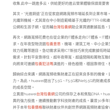
收集,此中一跳進多云，供給更好的進云營業體驗保證是要害
其次，“光進銅退”正在從家庭網路寬頻市場延長到企業市場
光纖到機械，尤其是在中小制造範疇基于光纖的FTTR-B
公網和生孩子網，從而輔
台灣包養網
助企業買通數據孤島，
再次，網路寬頻花費也在從企業的IT體系走向OT體系。IT體
求。在年夜型物流園
包養意思
、機場、建筑工地、中小企業
效力低難等題目。急切需求采用ICT新技巧來完成數據低時
需求。針對平安靠得住、超年夜帶寬、超遠間隔和萬物互聯
向將來可連續
包養犯法嗎
演進的、綠色極簡、穩固靠得住、
歸納綜合來講，網路寬頻收集財產正在迎來良多新的機會，
力。為此，huawei提出了5.5G、F5.5G和Net5.5
的成長空間。
立異是huawei
台灣包養網
公司的保存之本和焦點DNA。hu
異的強力投進，連續推動數字科技財產的成長。曩昔30多年
并于本年
包養價格
聯袂財產伙伴共創世界網路寬頻財產協會