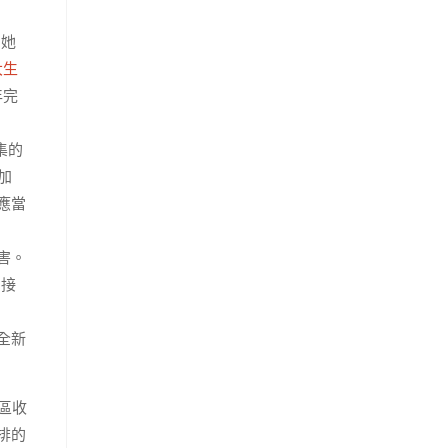
為她
大生
年完
集的
加
應當
害。
6接
全新
區收
排的