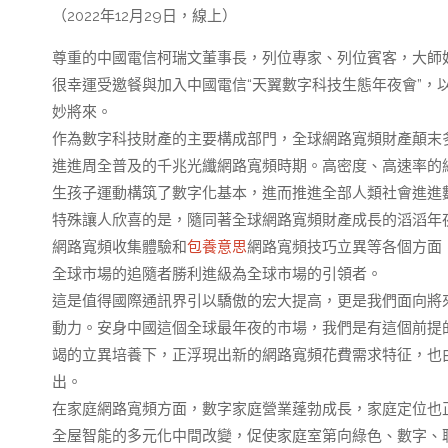
（2022年12月29日，線上）
尊重的中國電信柯瑞文董事長，列位專家、列位賓客，大師
很幸運受邀餐與加入中國電信“天翼數字科技生態年夜會”，
妙將來。
作為數字科技財產的主要構成部門，全球網路寬頻財產顛末
進進周全普及的千兆光纖網路寬頻時期。高密度、高速率的
生孩子運動構筑了數字化基本，進而推進全部人類社會進進
特殊讓人欣喜的是，隨同著全球網路寬頻財產成長的滔滔年
網路寬頻收集體驗和
包養意思
網路寬頻技巧立異等各個方面
全球市場的追隨者勝利進級為全球市場的引領者。
這是值得國際通訊界引以驕傲的宏大提高，更是我們面向將
動力。安身中國這個全球最年夜的市場，我們是有這個前提
竭的立異培養下，正浮現出新的網路寬頻花費需求特征，也
出。
在家庭網路寬頻方面，數字家庭營業蓬勃成長，家庭定位也
全屋智能的多元化中間改變，促使家庭室第向綠色、數字、