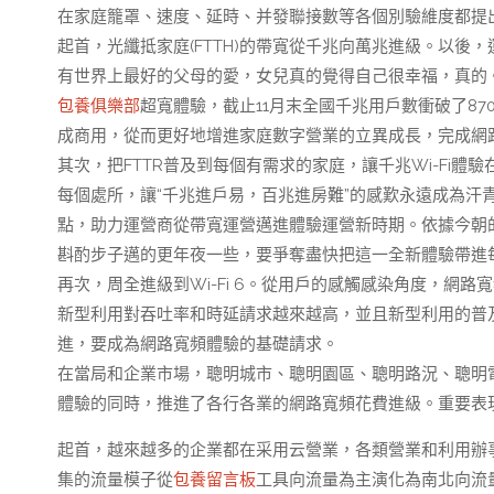
在家庭籠罩、速度、延時、并發聯接數等各個別驗維度都提
起首，光纖抵家庭(FTTH)的帶寬從千兆向萬兆進級。以後
有世界上最好的父母的愛，女兒真的覺得自己很幸福，真的。”
包養俱樂部
超寬體驗，截止11月末全國千兆用戶數衝破了870
成商用，從而更好地增進家庭數字營業的立異成長，完成網
其次，把FTTR普及到每個有需求的家庭，讓千兆Wi-Fi
每個處所，讓“千兆進戶易，百兆進房難”的感歎永遠成為汗
點，助力運營商從帶寬運營邁進體驗運營新時期。依據今朝的打算
斟酌步子邁的更年夜一些，要爭奪盡快把這一全新體驗帶進
再次，周全進級到Wi-Fi 6。從用戶的感觸感染角度，網路寬頻體
新型利用對吞吐率和時延請求越來越高，並且新型利用的普及速
進，要成為網路寬頻體驗的基礎請求。
在當局和企業市場，聰明城市、聰明園區、聰明路況、聰明
體驗的同時，推進了各行各業的網路寬頻花費進級。重要表
起首，越來越多的企業都在采用云營業，各類營業和利用辦
集的流量模子從
包養留言板
工具向流量為主演化為南北向流