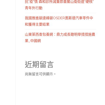
抗“疫”情 森和診所減重即墨鰲山衛街道“硬核”
青年外行動
我國推進碳達峰碳OSDER奧斯德汽車零件中
和獲得主要結果
山東萊西查包養網：鼎力成長聰明舉措措施農
業_中國網
近期留言
尚無留言可供顯示。