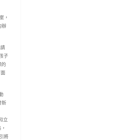
室，
的辦
的請
孩子
課的
有面
動
發新
和立
集，
引將