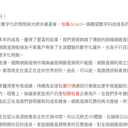
好！
以數字化的情勢與大師共襄嘉會，
包養dcard
一路瞻望數字科技成長
多年的成長，獲得了豐富的結果，我們曾經跨越了傳統的銅線網路寬
網路寬頻銜接為千家萬戶帶來了生涯體驗的數字化躍升，也為千行百
數字化時期。
夜潮，國際網路寬頻市場無論是網路寬頻用戶範圍、網路寬頻利用立
，都曾經走在或正在走向世界前列。由此，可以說，我國通訊財產曾
來獲得更年夜成績、持續為全球
包養行情
通訊行業做出更年夜進獻的
的，現實上，無論是家庭用戶仍是
短期包養
企業用戶，在我們多年連
由此正在為我們發明著新的成長機會。網路寬頻花費的再次進級，呼
正在從以高清錄像為主的文娛中間，向以沉醉式XR體驗、在線辦公
聰明標的目的成長。家庭網路寬頻營業的花費進級，對全部網路寬頻