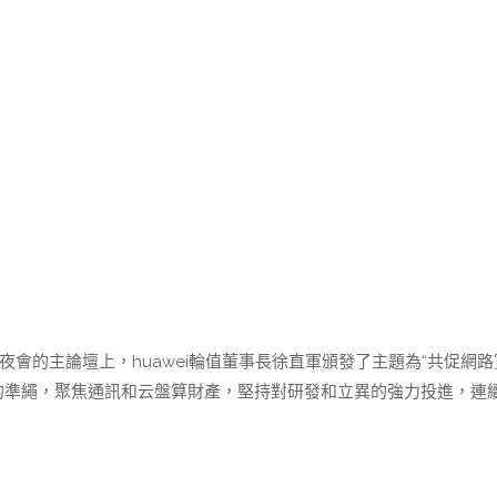
年夜會的主論壇上，huawei輪值董事長徐直軍頒發了主題為“共促網
的準繩，聚焦通訊和云盤算財產，堅持對研發和立異的強力投進，連