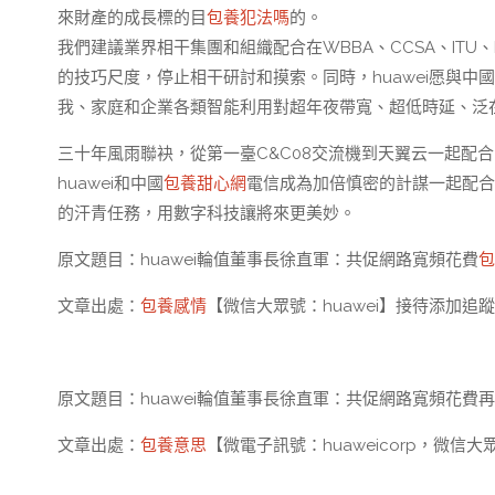
來財產的成長標的目
包養犯法嗎
的。
我們建議業界相干集團和組織配合在WBBA、CCSA、ITU、
的技巧尺度，停止相干研討和摸索。同時，huawei愿與中
我、家庭和企業各類智能利用對超年夜帶寬、超低時延、泛
三十年風雨聯袂，從第一臺C&C08交流機到天翼云一起配合
huawei和中國
包養甜心網
電信成為加倍慎密的計謀一起配合
的汗青任務，用數字科技讓將來更美妙。
原文題目：huawei輪值董事長徐直軍：共促網路寬頻花費
包
文章出處：
包養感情
【微信大眾號：huawei】接待添加
原文題目：huawei輪值董事長徐直軍：共促網路寬頻花費
文章出處：
包養意思
【微電子訊號：huaweicorp，微信